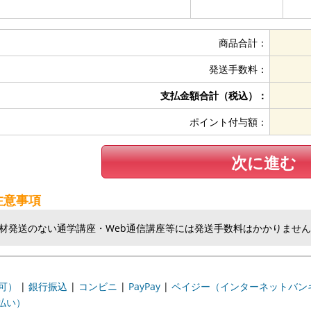
商品合計：
発送手数料：
支払金額合計（税込）：
ポイント付与額：
次に進む
注意事項
教材発送のない通学講座・Web通信講座等には発送手数料はかかりませ
可）
|
銀行振込
|
コンビニ
|
PayPay
|
ペイジー（インターネットバン
払い）