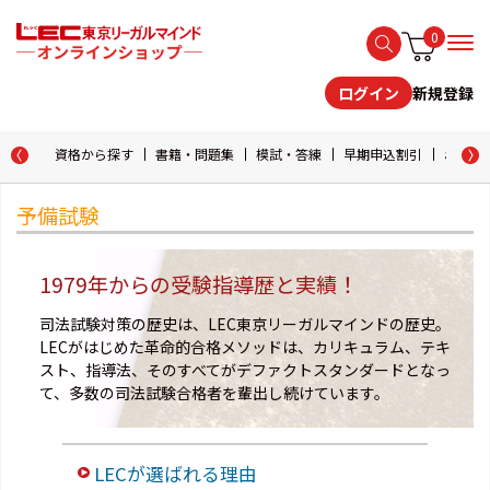
0
新規登録
ログイン
資格から探す
書籍・問題集
模試・答練
早期申込割引
おためし
予備試験
1979年からの受験指導歴と実績！
司法試験対策の歴史は、LEC東京リーガルマインドの歴史。
LECがはじめた革命的合格メソッドは、カリキュラム、テキ
スト、指導法、そのすべてがデファクトスタンダードとなっ
て、多数の司法試験合格者を輩出し続けています。
LECが選ばれる理由