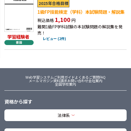
2025年合格目標
1級FP技能検定（学科）本試験問題・解説集
1,100
税込価格
円
難関1級FP学科試験の本試験問題の解説集を発
売！
学習経験者
レビュー (2件)
Web学習システム
ご利用ガイド
よくあるご質問FAQ
メールマガジン
資料請求
お問い合わせ
会社案内
全国学校案内
資格から探す
法律系