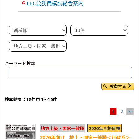
LEC公務員模試総合案内
キーワード検索
検索する
検索結果：18件中 1～10件
2
>>
1
2026年合格目標
地方上級・国家一般職
2026年向け 地上・国家一般職＜行政系＞