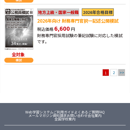
2026年合格目標
地方上級・国家一般職
2026年向け 財務専門官択一記述公開模試
6,600
税込価格
円
財務専門官採用試験の筆記試験に対応した模試
です。
全対象
2
>>
1
Web学習システム
ご利用ガイド
よくあるご質問FAQ
メールマガジン
資料請求
お問い合わせ
会社案内
全国学校案内