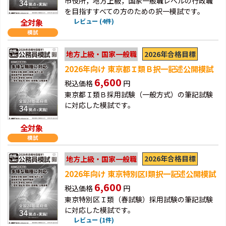
市役所，地方上級，国家一般職レベルの行政職
を目指すすべての方のための択一模試です。
全対象
レビュー (4件)
2026年合格目標
地方上級・国家一般職
2026年向け 東京都Ｉ類Ｂ択一記述公開模試
6,600
税込価格
円
東京都Ｉ類Ｂ採用試験（一般方式）の筆記試験
に対応した模試です。
全対象
2026年合格目標
地方上級・国家一般職
2026年向け 東京特別区I類択一記述公開模試
6,600
税込価格
円
東京特別区Ｉ類（春試験）採用試験の筆記試験
に対応した模試です。
レビュー (1件)