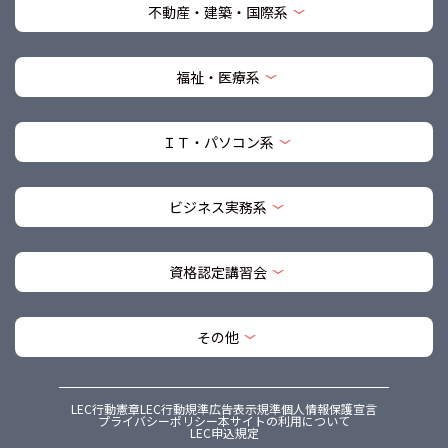
不動産・建築・国際系
福祉・医療系
ＩＴ・パソコン系
ビジネス実務系
資格認定講習会
その他
LEC行動憲章
LEC行動規準
広告表示規準
個人情報保護宣言
プライバシーポリシー
本サイトの利用について
LEC申込規定