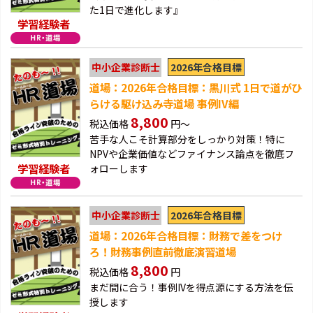
た1日で進化します』
学習経験者
2026年合格目標
中小企業診断士
道場：2026年合格目標：黒川式 1日で道がひ
らける駆け込み寺道場 事例IV編
8,800
税込価格
円～
苦手な人こそ計算部分をしっかり対策！特に
NPVや企業価値などファイナンス論点を徹底フ
学習経験者
ォローします
2026年合格目標
中小企業診断士
道場：2026年合格目標：財務で差をつけ
ろ！財務事例直前徹底演習道場
8,800
税込価格
円
まだ間に合う！事例IVを得点源にする方法を伝
授します