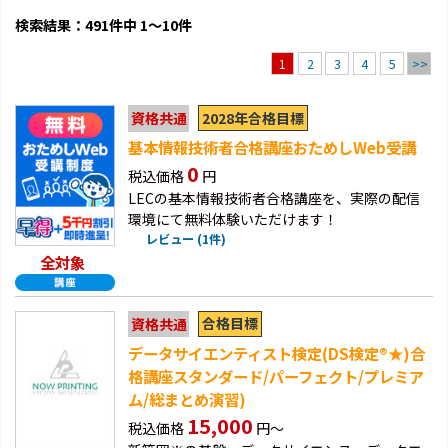
検索結果：491件中 1～10件
2
3
4
5
>>
1
2028年合格目標
資格共通
基本情報技術者合格講座おためしWeb受講
0
税込価格
円
LECの基本情報技術者合格講座を、実際の配信
環境にて無料体験いただけます！
レビュー (1件)
全対象
合格目標
資格共通
データサイエンティスト検定(DS検定®★)合
格講座スタンダード/パーフェクト/プレミア
ム/総まとめ演習)
15,000
税込価格
円～