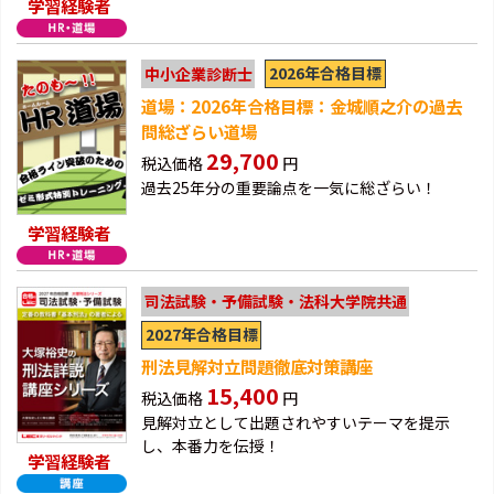
学習経験者
2026年合格目標
中小企業診断士
道場：2026年合格目標：金城順之介の過去
問総ざらい道場
29,700
税込価格
円
過去25年分の重要論点を一気に総ざらい！
学習経験者
司法試験・予備試験・法科大学院共通
2027年合格目標
刑法見解対立問題徹底対策講座
15,400
税込価格
円
見解対立として出題されやすいテーマを提示
し、本番力を伝授！
学習経験者