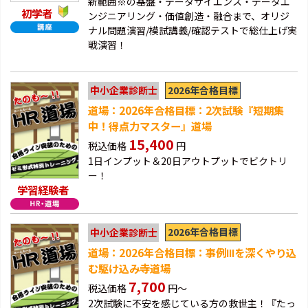
新範囲※の基盤・データサイエンス・データエ
初学者
ンジニアリング・価値創造・融合まで、オリジ
ナル問題演習/模試講義/確認テストで総仕上げ実
戦演習！
2026年合格目標
中小企業診断士
道場：2026年合格目標：2次試験『短期集
中！得点力マスター』道場
15,400
税込価格
円
1日インプット＆20日アウトプットでビクトリ
ー！
学習経験者
2026年合格目標
中小企業診断士
道場：2026年合格目標：事例Ⅲを深くやり込
む駆け込み寺道場
7,700
税込価格
円～
2次試験に不安を感じている方の救世主！『たっ