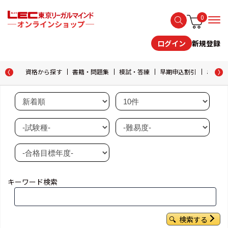
0
新規登録
ログイン
資格から探す
書籍・問題集
模試・答練
早期申込割引
おためし
キーワード検索
検索する