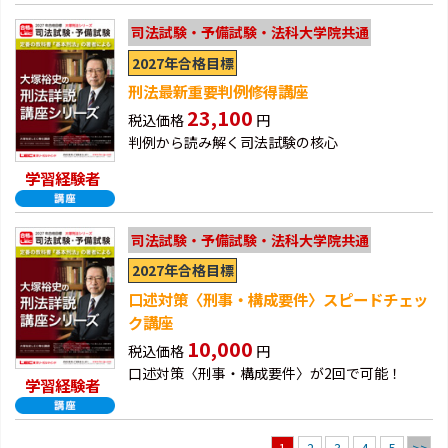
司法試験・予備試験・法科大学院共通
2027年合格目標
刑法最新重要判例修得講座
23,100
税込価格
円
判例から読み解く司法試験の核心
学習経験者
司法試験・予備試験・法科大学院共通
2027年合格目標
口述対策〈刑事・構成要件〉スピードチェッ
ク講座
10,000
税込価格
円
口述対策〈刑事・構成要件〉が2回で可能！
学習経験者
2
3
4
5
>>