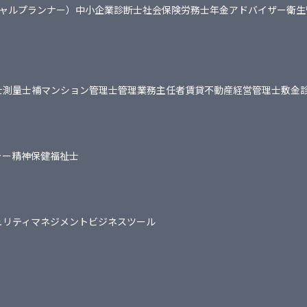
シャルプランナー）
中小企業診断士
社会保険労務士
年金アドバイザー
衛生
士
測量士補
マンション管理士
管理業務主任者
賃貸不動産経営管理士
敷金
ャー
精神保健福祉士
ュリティマネジメント
ビジネスツール