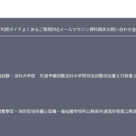
ご利用ガイド
よくあるご質問FAQ
メールマガジン
資料請求
お問い合わせ
会
備試験・法科大学院 共通
予備試験
法科大学院
司法試験
司法書士
行政書
職
警察官・消防官
技術職
心理職・福祉職
市役所
公務員共通
高卒程度公務