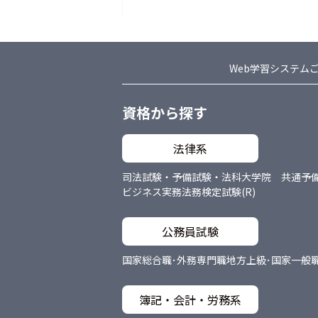
Web学習システム
資格から探す
法律系
司法試験・予備試験・法科大学院 共通
予
ビジネス実務法務検定試験(R)
公務員試験
国家総合職･外務専門職
地方上級･国家一般
簿記・会計・労務系