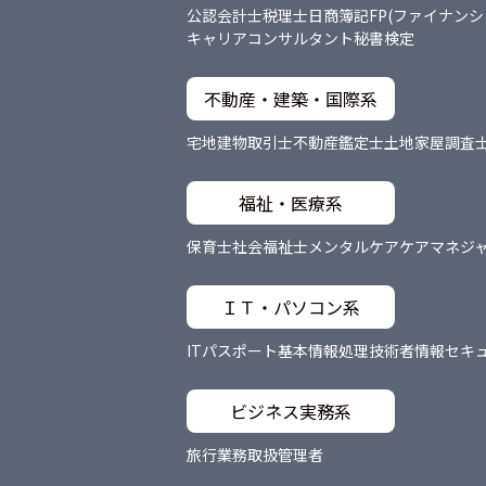
公認会計士
税理士
日商簿記
FP(ファイナン
キャリアコンサルタント
秘書検定
不動産・建築・国際系
宅地建物取引士
不動産鑑定士
土地家屋調査
福祉・医療系
保育士
社会福祉士
メンタルケア
ケアマネジ
ＩＴ・パソコン系
ITパスポート
基本情報処理技術者
情報セキ
ビジネス実務系
旅行業務取扱管理者