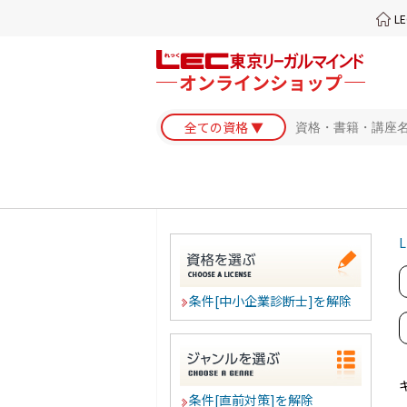
L
L
条件[中小企業診断士]を解除
条件[直前対策]を解除