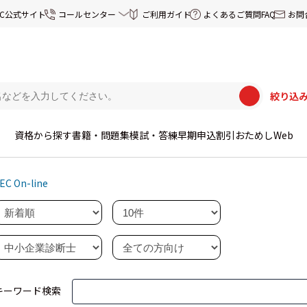
EC公式サイト
コールセンター
ご利用ガイド
よくあるご質問FAQ
お問
絞り込
資格から探す
書籍・問題集
模試・答練
早期申込割引
おためしWeb
EC On-line
キーワード検索