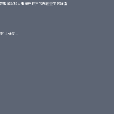
管理者試験
人事総務検定
労務監査実践講座
診断士
通関士