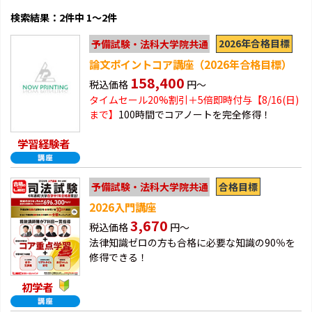
検索結果：2件中 1～2件
2026年合格目標
予備試験・法科大学院共通
論文ポイントコア講座（2026年合格目標）
158,400
税込価格
円～
タイムセール20%割引＋5倍即時付与【8/16(日)
まで】
100時間でコアノートを完全修得！
学習経験者
合格目標
予備試験・法科大学院共通
2026入門講座
3,670
税込価格
円～
法律知識ゼロの方も合格に必要な知識の90％を
修得できる！
初学者