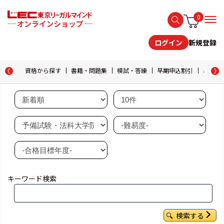
0
新規登録
ログイン
資格から探す
書籍・問題集
模試・答練
早期申込割引
おためし
キーワード検索
検索する