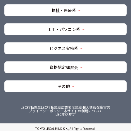
福祉・医療系
ＩＴ・パソコン系
ビジネス実務系
資格認定講習会
その他
LEC行動憲章
LEC行動規準
広告表示規準
個人情報保護宣言
プライバシーポリシー
本サイトの利用について
LEC申込規定
TOKYO LEGAL MIND K.K., All Rights Reserved.