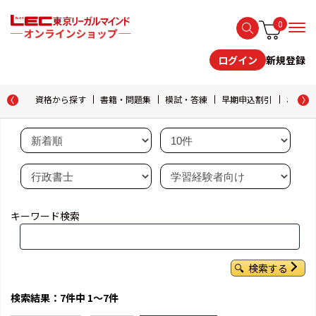
0
新規登録
ログイン
資格から探す
書籍・問題集
模試・答練
早期申込割引
おためし
キーワード検索
検索する
検索結果：7件中 1～7件