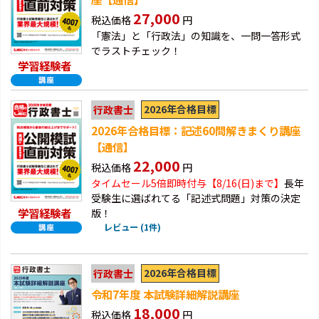
27,000
税込価格
円
「憲法」と「行政法」の知識を、一問一答形式
でラストチェック！
学習経験者
2026年合格目標
行政書士
2026年合格目標：記述60問解きまくり講座
【通信】
22,000
税込価格
円
タイムセール5倍即時付与【8/16(日)まで】
長年
受験生に選ばれてる「記述式問題」対策の決定
学習経験者
版！
レビュー (1件)
2026年合格目標
行政書士
令和7年度 本試験詳細解説講座
18,000
税込価格
円