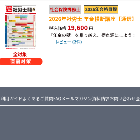
2026年合格目標
社会保険労務士
2026年社労士 年金横断講座【通信】
19,600
税込価格
円
「年金の壁」を乗り越え、得点源にしよう！
レビュー (2件)
全対象
ご利用ガイド
よくあるご質問FAQ
メールマガジン
資料請求
お問い合わせ
会