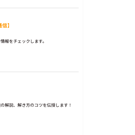
通信】
計情報をチェックします。
】
識の解説、解き方のコツを伝授します！