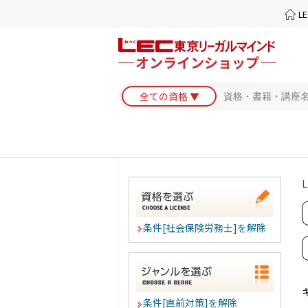
L
L
条件[社会保険労務士]を解除
条件[直前対策]を解除