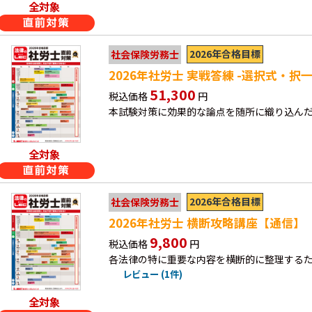
全対象
2026年合格目標
社会保険労務士
2026年社労士 実戦答練 -選択式・択一
51,300
税込価格
円
本試験対策に効果的な論点を随所に織り込ん
全対象
2026年合格目標
社会保険労務士
2026年社労士 横断攻略講座【通信】
9,800
税込価格
円
各法律の特に重要な内容を横断的に整理する
レビュー (1件)
全対象