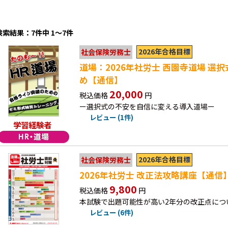
検索結果：7件中 1～7件
2026年合格目標
社会保険労務士
道場：2026年社労士 西園寺道場 選
め【通信】
20,000
税込価格
円
ー選択式の不安を自信に変える導入道場ー
レビュー (1件)
学習経験者
2026年合格目標
社会保険労務士
2026年社労士 改正法攻略講座【通信
9,800
税込価格
円
本試験で出題可能性が高い2年分の改正点につ
レビュー (6件)