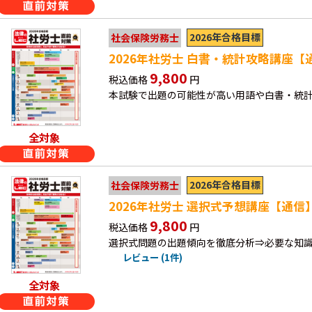
2026年合格目標
社会保険労務士
2026年社労士 白書・統計攻略講座【
9,800
税込価格
円
本試験で出題の可能性が高い用語や白書・統
全対象
2026年合格目標
社会保険労務士
2026年社労士 選択式予想講座【通信
9,800
税込価格
円
選択式問題の出題傾向を徹底分析⇒必要な知
レビュー (1件)
全対象