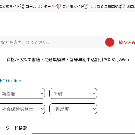
EC公式サイト
コールセンター
ご利用ガイド
よくあるご質問FAQ
お問
絞り込
資格から探す
書籍・問題集
模試・答練
早期申込割引
おためしWeb
EC On-line
キーワード検索