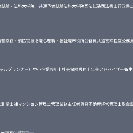
備試験・法科大学院 共通
予備試験
法科大学院
司法試験
司法書士
行政書
職
警察官・消防官
技術職
心理職・福祉職
市役所
公務員共通
高卒程度公務
シャルプランナー）
中小企業診断士
社会保険労務士
年金アドバイザー
衛生
士
測量士補
マンション管理士
管理業務主任者
賃貸不動産経営管理士
敷金
ャー
精神保健福祉士