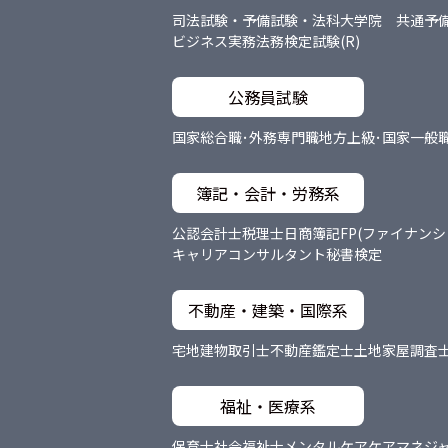
司法試験・予備試験・法科大学院 共通
予
ビジネス実務法務検定試験(R)
公務員試験
国家総合職･外務専門職
地方上級･国家一般
簿記・会計・労務系
公認会計士
税理士
日商簿記
FP(ファイナン
キャリアコンサルタント
秘書検定
不動産・建築・国際系
宅地建物取引士
不動産鑑定士
土地家屋調査
福祉・医療系
保育士
社会福祉士
メンタルケア
ケアマネジ