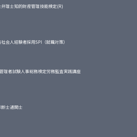
士
弁理士
知的財産管理技能検定(R)
員
社会人経験者採用
SPI（就職対策）
管理者試験
人事総務検定
労務監査実践講座
診断士
通関士