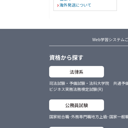
海外発送について
Web学習システム
資格から探す
法律系
司法試験・予備試験・法科大学院 共通
予
ビジネス実務法務検定試験(R)
公務員試験
国家総合職･外務専門職
地方上級･国家一般