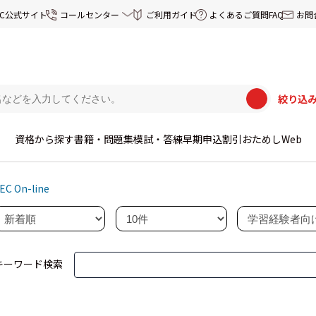
EC公式サイト
コールセンター
ご利用ガイド
よくあるご質問FAQ
お問
絞り込
資格から探す
書籍・問題集
模試・答練
早期申込割引
おためしWeb
EC On-line
キーワード検索