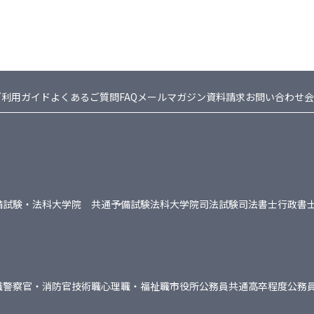
ご利用ガイド
よくあるご質問FAQ
メールマガジン
資料請求
お問い合わせ
会
備試験・法科大学院 共通
予備試験
法科大学院
司法試験
司法書士
行政書
職
警察官・消防官
技術職
心理職・福祉職
市役所
公務員共通
高卒程度公務