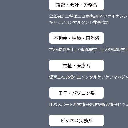
簿記・会計・労務系
公認会計士
税理士
日商簿記
FP(ファイナン
キャリアコンサルタント
秘書検定
不動産・建築・国際系
宅地建物取引士
不動産鑑定士
土地家屋調査
福祉・医療系
保育士
社会福祉士
メンタルケア
ケアマネジ
ＩＴ・パソコン系
ITパスポート
基本情報処理技術者
情報セキ
ビジネス実務系