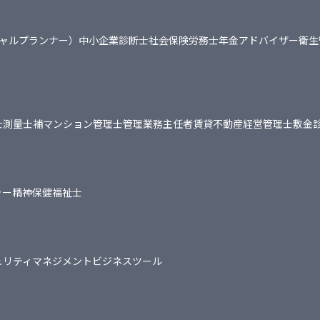
シャルプランナー）
中小企業診断士
社会保険労務士
年金アドバイザー
衛生
士
測量士補
マンション管理士
管理業務主任者
賃貸不動産経営管理士
敷金
ャー
精神保健福祉士
ュリティマネジメント
ビジネスツール