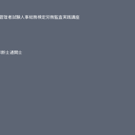
管理者試験
人事総務検定
労務監査実践講座
診断士
通関士