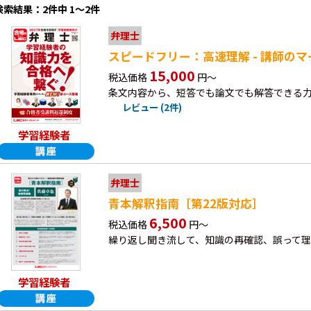
検索結果：2件中 1～2件
弁理士
スピードフリー：高速理解 - 講師のマ
15,000
税込価格
円～
条文内容から、短答でも論文でも解答できる
レビュー (2件)
学習経験者
弁理士
青本解釈指南［第22版対応］
6,500
税込価格
円～
繰り返し聞き流して、知識の再確認、誤って
学習経験者