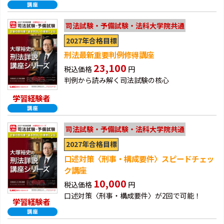
司法試験・予備試験・法科大学院共通
2027年合格目標
刑法最新重要判例修得講座
23,100
税込価格
円
判例から読み解く司法試験の核心
学習経験者
司法試験・予備試験・法科大学院共通
2027年合格目標
口述対策〈刑事・構成要件〉スピードチェッ
ク講座
10,000
税込価格
円
口述対策〈刑事・構成要件〉が2回で可能！
学習経験者