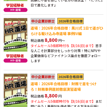
試験に不安を感じている方の救世主！『たった1
学習経験者
日で進化します』
2026年合格目標
中小企業診断士
道場：2026年合格目標：黒川式 1日で道がひ
らける駆け込み寺道場 事例IV編
8,800
税込価格
円～
タイムセール5倍即時付与【8/16(日)まで】
苦手
な人こそ計算部分をしっかり対策！特にNPVや
学習経験者
企業価値などファイナンス論点を徹底フォロー
します
2026年合格目標
中小企業診断士
道場：2026年合格目標：財務で差をつけ
ろ！財務事例直前徹底演習道場
8,800
税込価格
円
タイムセール5倍即時付与【8/16(日)まで】
まだ
間に合う！事例IVを得点源にする方法を伝授し