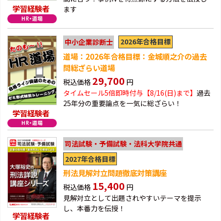
学習経験者
ます
2026年合格目標
中小企業診断士
道場：2026年合格目標：金城順之介の過去
問総ざらい道場
29,700
税込価格
円
タイムセール5倍即時付与【8/16(日)まで】
過去
25年分の重要論点を一気に総ざらい！
学習経験者
司法試験・予備試験・法科大学院共通
2027年合格目標
刑法見解対立問題徹底対策講座
15,400
税込価格
円
見解対立として出題されやすいテーマを提示
し、本番力を伝授！
学習経験者