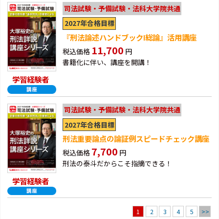
司法試験・予備試験・法科大学院共通
2027年合格目標
『刑法論述ハンドブックⅠ総論』活用講座
11,700
税込価格
円
書籍化に伴い、講座を開講！
学習経験者
司法試験・予備試験・法科大学院共通
2027年合格目標
刑法重要論点の論証例スピードチェック講座
7,700
税込価格
円
刑法の泰斗だからこそ指摘できる！
学習経験者
2
3
4
5
>>
1