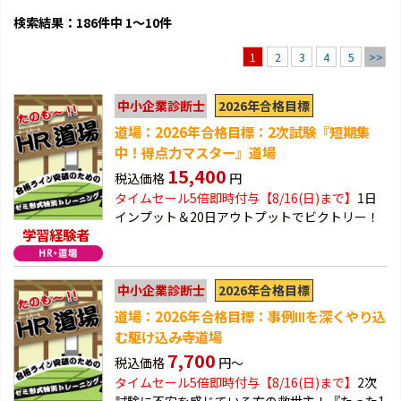
検索結果：186件中 1～10件
2
3
4
5
>>
1
2026年合格目標
中小企業診断士
道場：2026年合格目標：2次試験『短期集
中！得点力マスター』道場
15,400
税込価格
円
タイムセール5倍即時付与【8/16(日)まで】
1日
インプット＆20日アウトプットでビクトリー！
学習経験者
2026年合格目標
中小企業診断士
道場：2026年合格目標：事例Ⅲを深くやり込
む駆け込み寺道場
7,700
税込価格
円～
タイムセール5倍即時付与【8/16(日)まで】
2次