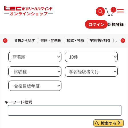
0
新規登録
ログイン
資格から探す
書籍・問題集
模試・答練
早期申込割引
おためし
キーワード検索
検索する