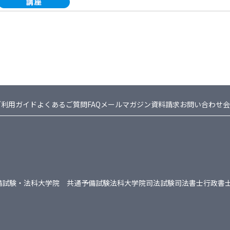
ご利用ガイド
よくあるご質問FAQ
メールマガジン
資料請求
お問い合わせ
会
備試験・法科大学院 共通
予備試験
法科大学院
司法試験
司法書士
行政書