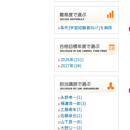
条件[学習経験者向け]を解除
2026年(151)
2027年(34)
永野孝一(1)
横溝慎一郎(3)
工藤寿年(7)
佐藤卓也(1)
山下良一(6)
大野公一(3)