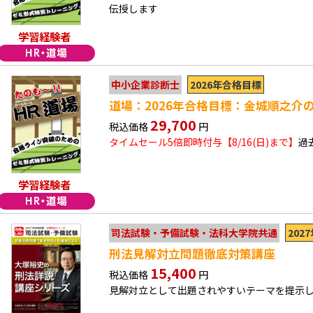
伝授します
学習経験者
2026年合格目標
中小企業診断士
道場：2026年合格目標：金城順之介
29,700
税込価格
円
タイムセール5倍即時付与【8/16(日)まで】
過
学習経験者
202
司法試験・予備試験・法科大学院共通
刑法見解対立問題徹底対策講座
15,400
税込価格
円
見解対立として出題されやすいテーマを提示