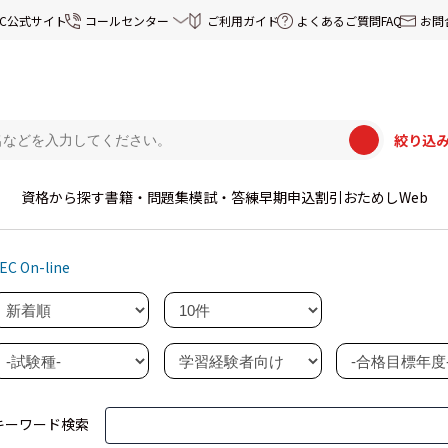
EC公式サイト
コールセンター
ご利用ガイド
よくあるご質問FAQ
お問
絞り込
資格から探す
書籍・問題集
模試・答練
早期申込割引
おためしWeb
EC On-line
キーワード検索