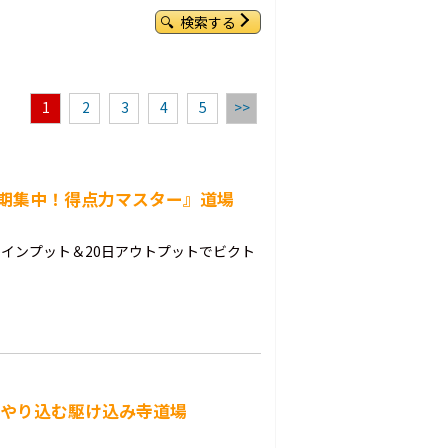
検索する
1
2
3
4
5
>>
短期集中！得点力マスター』道場
日インプット＆20日アウトプットでビクト
くやり込む駆け込み寺道場