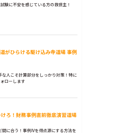
次試験に不安を感じている方の救世主！
で道がひらける駆け込み寺道場 事例
手な人こそ計算部分をしっかり対策！特に
フォローします
つけろ！財務事例直前徹底演習道場
だ間に合う！事例IVを得点源にする方法を