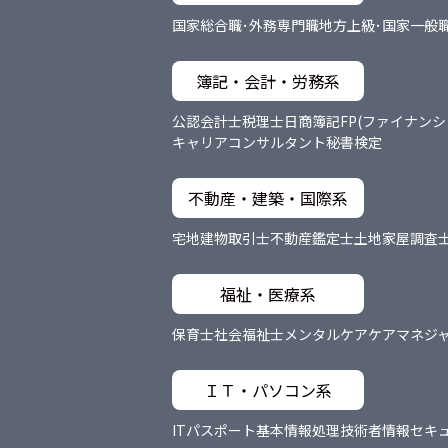
国家総合職･外務専門職
地方上級･国家一般
簿記・会計・労務系
公認会計士
税理士
日商簿記
FP(ファイナン
キャリアコンサルタント
秘書検定
不動産・建築・国際系
宅地建物取引士
不動産鑑定士
土地家屋調査
福祉・医療系
保育士
社会福祉士
メンタルケア
ケアマネジ
ＩＴ・パソコン系
ITパスポート
基本情報処理技術者
情報セキ