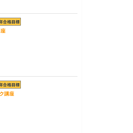
7年合格目標
講座
7年合格目標
ク講座