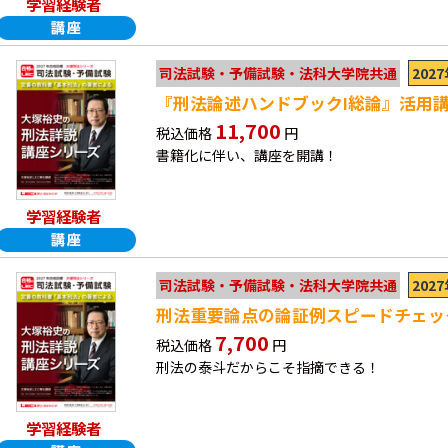
学習経験者
202
司法試験・予備試験・法科大学院共通
『刑法論述ハンドブックⅠ総論』活用
11,700
税込価格
円
書籍化に伴い、講座を開講！
学習経験者
202
司法試験・予備試験・法科大学院共通
刑法重要論点の論証例スピードチェッ
7,700
税込価格
円
刑法の泰斗だからこそ指摘できる！
学習経験者