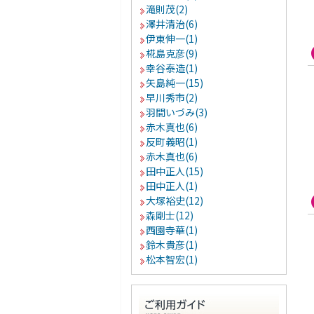
滝則茂(2)
澤井清治(6)
伊東伸一(1)
椛島克彦(9)
幸谷泰造(1)
矢島純一(15)
早川秀市(2)
羽間いづみ(3)
赤木真也(6)
反町義昭(1)
赤木真也(6)
田中正人(15)
田中正人(1)
大塚裕史(12)
森剛士(12)
西園寺華(1)
鈴木貴彦(1)
松本智宏(1)