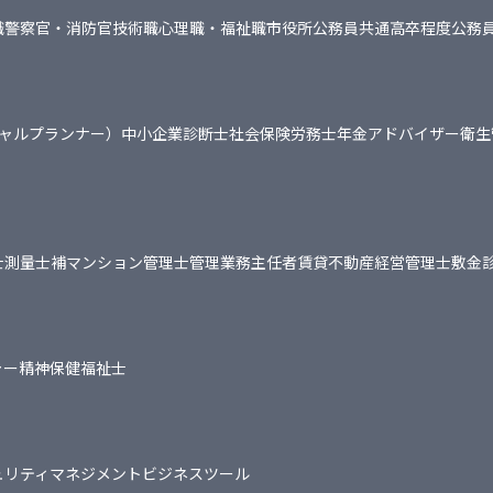
職
警察官・消防官
技術職
心理職・福祉職
市役所
公務員共通
高卒程度公務
シャルプランナー）
中小企業診断士
社会保険労務士
年金アドバイザー
衛生
士
測量士補
マンション管理士
管理業務主任者
賃貸不動産経営管理士
敷金
ャー
精神保健福祉士
ュリティマネジメント
ビジネスツール