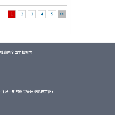
1
2
3
4
5
>>
社案内
全国学校案内
士
弁理士
知的財産管理技能検定(R)