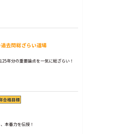
の過去問総ざらい道場
去25年分の重要論点を一気に総ざらい！
7年合格目標
し、本番力を伝授！