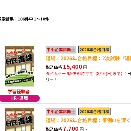
検索結果：186件中 1～10件
2026年合格目標
中小企業診断士
道場：2026年合格目標：2次試験『
15,400
税込価格
円
タイムセール5倍即時付与【8/16(日)まで】
1
リー！
学習経験者
2026年合格目標
中小企業診断士
道場：2026年合格目標：事例Ⅲを深
7,700
税込価格
円～