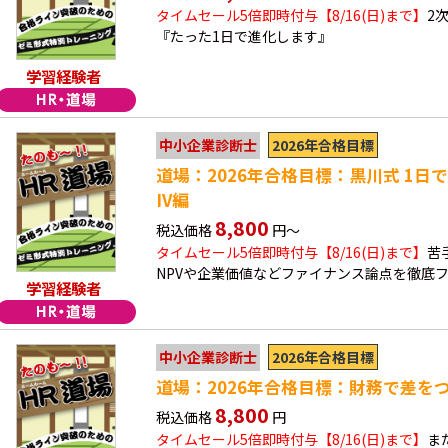
タイムセール5倍即時付与【8/16(日)まで】
2
『たった1日で進化します』
学習経験者
2026年合格目標
中小企業診断士
道場：2026年合格目標：黒川式 1日
IV編
8,800
税込価格
円～
タイムセール5倍即時付与【8/16(日)まで】
苦
NPVや企業価値などファイナンス論点を徹底
学習経験者
2026年合格目標
中小企業診断士
道場：2026年合格目標：財務で差を
8,800
税込価格
円
タイムセール5倍即時付与【8/16(日)まで】
ま