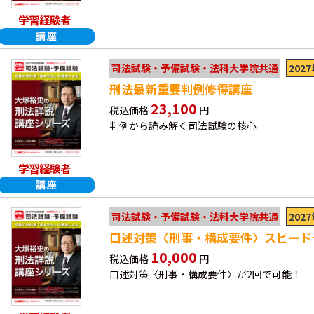
学習経験者
202
司法試験・予備試験・法科大学院共通
刑法最新重要判例修得講座
23,100
税込価格
円
判例から読み解く司法試験の核心
学習経験者
202
司法試験・予備試験・法科大学院共通
口述対策〈刑事・構成要件〉スピード
10,000
税込価格
円
口述対策〈刑事・構成要件〉が2回で可能！