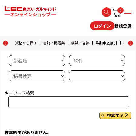
0
新規登録
ログイン
資格から探す
書籍・問題集
模試・答練
早期申込割引
おためし
キーワード検索
検索する
検索結果がありません。