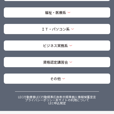
福祉・医療系
ＩＴ・パソコン系
ビジネス実務系
資格認定講習会
その他
LEC行動憲章
LEC行動規準
広告表示規準
個人情報保護宣言
プライバシーポリシー
本サイトの利用について
LEC申込規定