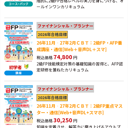
階的に2級FP合格レベルの実力を身につける、オ
ールインワンカリキュラム
ファイナンシャル・プランナー
2026年合格目標
26年11月‐27年2月ＣＢＴ：2級FP・AFP養
成講座・通信[Web＋音声DL＋スマ]
74,800
税込価格
円
2級FP技能検定対策の基礎知識の習得と、AFP認
初学者
定研修を兼ねたカリキュラム
ファイナンシャル・プランナー
2026年合格目標
26年11月‐27年2月ＣＢＴ：2級FP重点マス
ター・通信[Web+音声DL+スマホ]
30,250
税込価格
円
知識を定着させ、解答力に磨き上げるアウトプ