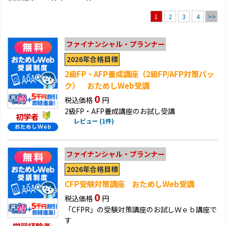
2
3
4
>>
1
ファイナンシャル・プランナー
2026年合格目標
2級FP・AFP養成講座（2級FP/AFP対策パッ
ク） おためしWeb受講
0
税込価格
円
2級FP・AFP養成講座のお試し受講
初学者
レビュー (1件)
ファイナンシャル・プランナー
2026年合格目標
CFP受験対策講座 おためしWeb受講
0
税込価格
円
「CFPR」の受験対策講座のお試しＷｅｂ講座で
す