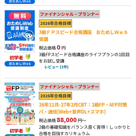
ファイナンシャル・プランナー
2026年合格目標
3級ＦＰスピード合格講座 おためしＷｅｂ
受講
0
税込価格
円
3級FPスピード合格講座のライフプランの1回目
初学者
をお試し受講
レビュー (1件)
ファイナンシャル・プランナー
2026年合格目標
26年11月-27年2月CBT：2級FP・AFP対策
パ・通信[Web+音声DL+スマホ]
88,000
税込価格
円～
2級の基礎知識をバランス良く習得！しっかりと
初学者
合格を目指すカリキュラム