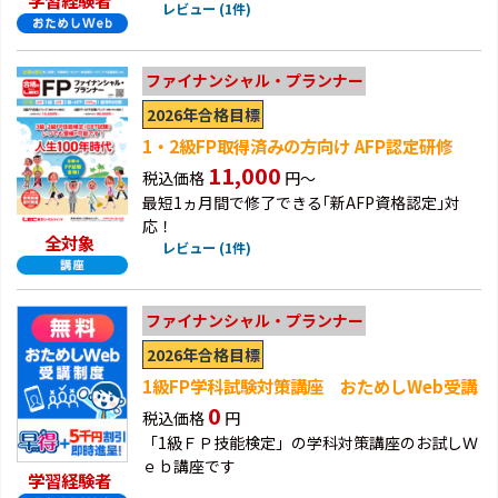
学習経験者
レビュー (1件)
ファイナンシャル・プランナー
2026年合格目標
1・2級FP取得済みの方向け AFP認定研修
11,000
税込価格
円～
最短1ヵ月間で修了できる｢新AFP資格認定｣対
応！
全対象
レビュー (1件)
ファイナンシャル・プランナー
2026年合格目標
1級FP学科試験対策講座 おためしWeb受講
0
税込価格
円
「1級ＦＰ技能検定」の学科対策講座のお試しＷ
ｅｂ講座です
学習経験者