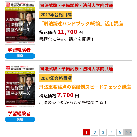
司法試験・予備試験・法科大学院共通
2027年合格目標
『刑法論述ハンドブックⅠ総論』活用講座
11,700
税込価格
円
書籍化に伴い、講座を開講！
学習経験者
司法試験・予備試験・法科大学院共通
2027年合格目標
刑法重要論点の論証例スピードチェック講座
7,700
税込価格
円
刑法の泰斗だからこそ指摘できる！
学習経験者
2
3
4
5
>>
1