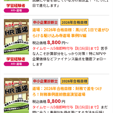
試験に不安を感じている方の救世主！『たった1
学習経験者
日で進化します』
2026年合格目標
中小企業診断士
道場：2026年合格目標：黒川式 1日で道がひ
らける駆け込み寺道場 事例IV編
8,800
税込価格
円～
タイムセール5倍即時付与【8/16(日)まで】
苦手
な人こそ計算部分をしっかり対策！特にNPVや
学習経験者
企業価値などファイナンス論点を徹底フォロー
します
2026年合格目標
中小企業診断士
道場：2026年合格目標：財務で差をつけ
ろ！財務事例直前徹底演習道場
8,800
税込価格
円
タイムセール5倍即時付与【8/16(日)まで】
まだ
間に合う！事例IVを得点源にする方法を伝授し