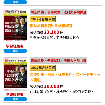
司法試験・予備試験・法科大学院共通
2027年合格目標
刑法最新重要判例修得講座
23,100
税込価格
円
判例から読み解く司法試験の核心
学習経験者
司法試験・予備試験・法科大学院共通
2027年合格目標
口述対策〈刑事・構成要件〉スピードチェッ
ク講座
10,000
税込価格
円
口述対策〈刑事・構成要件〉が2回で可能！
学習経験者