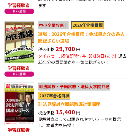
学習経験者
ます
2026年合格目標
中小企業診断士
道場：2026年合格目標：金城順之介の過去
問総ざらい道場
29,700
税込価格
円
タイムセール5倍即時付与【8/16(日)まで】
過去
25年分の重要論点を一気に総ざらい！
学習経験者
司法試験・予備試験・法科大学院共通
2027年合格目標
刑法見解対立問題徹底対策講座
15,400
税込価格
円
見解対立として出題されやすいテーマを提示
し、本番力を伝授！
学習経験者