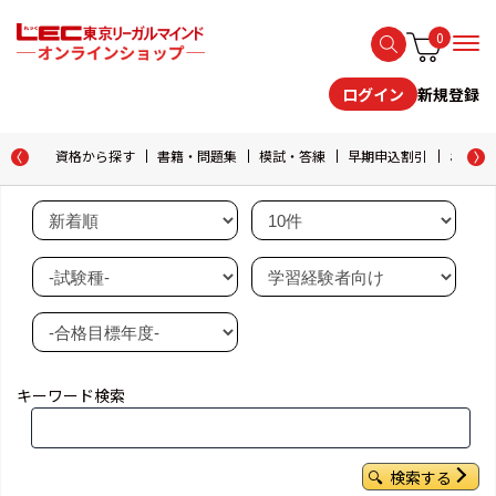
0
新規登録
ログイン
資格から探す
書籍・問題集
模試・答練
早期申込割引
おためし
キーワード検索
検索する