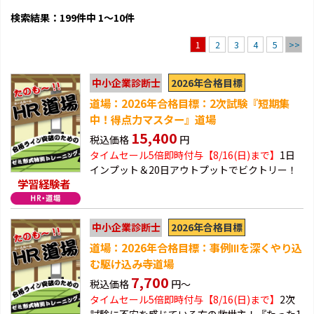
検索結果：199件中 1～10件
2
3
4
5
>>
1
2026年合格目標
中小企業診断士
道場：2026年合格目標：2次試験『短期集
中！得点力マスター』道場
15,400
税込価格
円
タイムセール5倍即時付与【8/16(日)まで】
1日
インプット＆20日アウトプットでビクトリー！
学習経験者
2026年合格目標
中小企業診断士
道場：2026年合格目標：事例Ⅲを深くやり込
む駆け込み寺道場
7,700
税込価格
円～
タイムセール5倍即時付与【8/16(日)まで】
2次