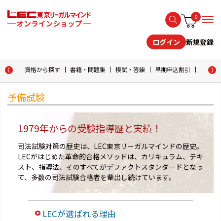
0
新規登録
ログイン
資格から探す
書籍・問題集
模試・答練
早期申込割引
おためし
予備試験
1979年からの受験指導歴と実績！
司法試験対策の歴史は、LEC東京リーガルマインドの歴史。
LECがはじめた革命的合格メソッドは、カリキュラム、テキ
スト、指導法、そのすべてがデファクトスタンダードとなっ
て、多数の司法試験合格者を輩出し続けています。
LECが選ばれる理由