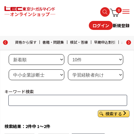
0
新規登録
ログイン
資格から探す
書籍・問題集
模試・答練
早期申込割引
おためし
キーワード検索
検索する
検索結果：2件中 1～2件