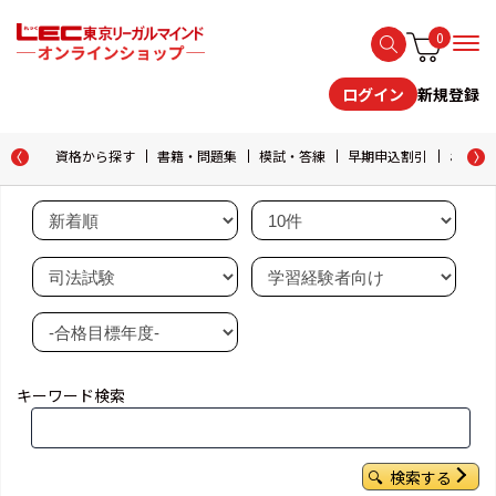
0
新規登録
ログイン
資格から探す
書籍・問題集
模試・答練
早期申込割引
おためし
キーワード検索
検索する