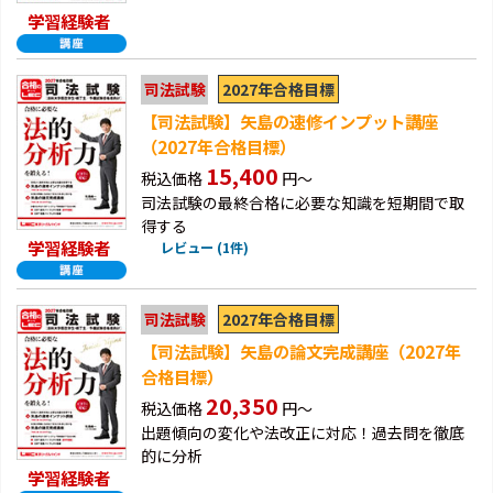
学習経験者
2027年合格目標
司法試験
【司法試験】矢島の速修インプット講座
（2027年合格目標）
15,400
税込価格
円～
司法試験の最終合格に必要な知識を短期間で取
得する
学習経験者
レビュー (1件)
2027年合格目標
司法試験
【司法試験】矢島の論文完成講座（2027年
合格目標）
20,350
税込価格
円～
出題傾向の変化や法改正に対応！過去問を徹底
的に分析
学習経験者