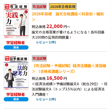
2026年合格目標
司法試験
2026年目標 論文合格講座＜科目別・編別
＞
22,000
税込価格
円～
論文の合格答案が書けるようになる！各科目最
大100問の圧倒的問題量！
学習経験者
レビュー (1件)
司法試験
【司法試験・予備試験】経済法講義＜演習編
＞ （合格者講義シリーズ）
16,500
税込価格
円
＜経済法成績＞予備試験論文A（総合29位）・司
法試験論文A（トップ3.5％以内）による経済法
学習経験者
入門講座！
レビュー (1件)