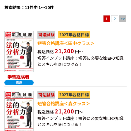
検索結果：11件中 1～10件
2
>>
1
2027年合格目標
司法試験
短答合格講座＜田中クラス＞
21,200
税込価格
円～
短答インプット講座！短答に必要な独自の知識
とスキルを身につける！
学習経験者
2027年合格目標
司法試験
短答合格講座＜森クラス＞
21,200
税込価格
円～
短答インプット講座！短答に必要な独自の知識
とスキルを身につける！