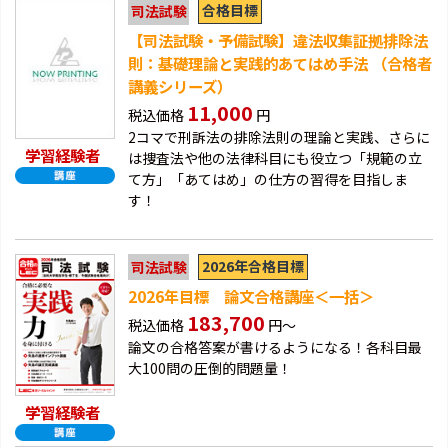
合格目標
司法試験
【司法試験・予備試験】違法収集証拠排除法
則：基礎理論と実践的あてはめ手法 （合格者
講義シリーズ）
11,000
税込価格
円
2コマで刑訴法の排除法則の理論と実践、さらに
学習経験者
は捜査法や他の法律科目にも役立つ「規範の立
て方」「あてはめ」の仕方の習得を目指しま
す！
2026年合格目標
司法試験
2026年目標 論文合格講座＜一括＞
183,700
税込価格
円～
論文の合格答案が書けるようになる！各科目最
大100問の圧倒的問題量！
学習経験者