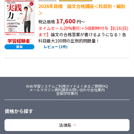
2026年目標 論文合格講座＜科目別・編別
＞
17,600
税込価格
円～
タイムセール20%割引＋5倍即時付与【8/16(日)
まで】
論文の合格答案が書けるようになる！各
学習経験者
科目最大100問の圧倒的問題量！
レビュー (1件)
Web学習システム
ご利用ガイド
よくあるご質問FAQ
メールマガジン
資料請求
お問い合わせ
会社案内
全国学校案内
資格から探す
法律系