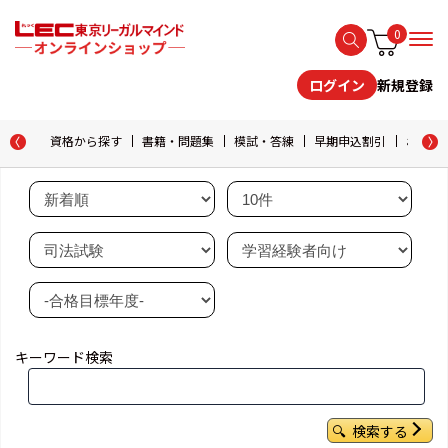
0
新規登録
ログイン
資格から探す
書籍・問題集
模試・答練
早期申込割引
おためし
キーワード検索
検索する