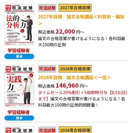
2027年合格目標
司法試験
2027年目標 論文合格講座＜科目別・編別
＞
22,000
税込価格
円～
論文の合格答案が書けるようになる！各科目最
大100問の圧倒
学習経験者
2026年合格目標
司法試験
2026年目標 論文合格講座＜一括＞
146,960
税込価格
円～
タイムセール20%割引＋5倍即時付与【8/16(日)
まで】
論文の合格答案が書けるようになる！各
科目最大100問の圧倒的問題量！
学習経験者
2026年合格目標
司法試験