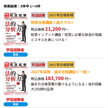
検索結果：5件中 1～5件
2027年合格目標
司法試験
短答合格講座＜森クラス＞
21,200
税込価格
円～
短答インプット講座！短答に必要な独自の知識
とスキルを身につける！
学習経験者
2027年合格目標
司法試験
2027年目標 論文合格講座＜一括＞
183,700
税込価格
円～
論文の合格答案が書けるようになる！各科目最
大100問の圧倒
学習経験者