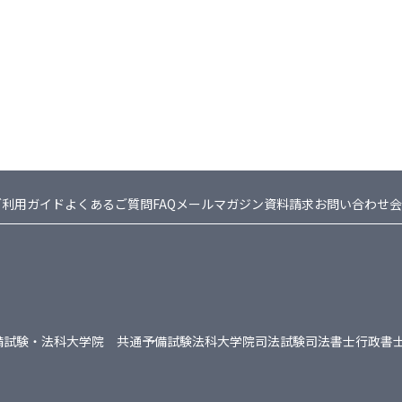
ご利用ガイド
よくあるご質問FAQ
メールマガジン
資料請求
お問い合わせ
会
備試験・法科大学院 共通
予備試験
法科大学院
司法試験
司法書士
行政書