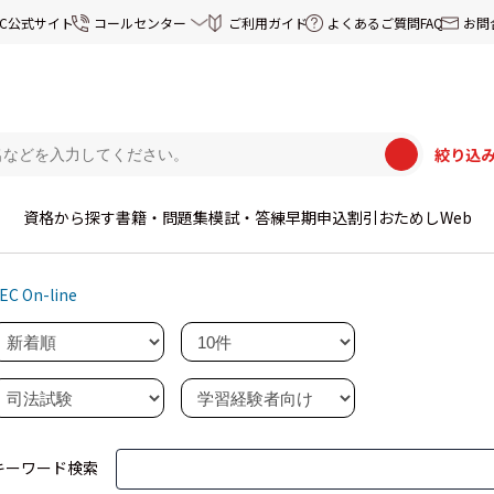
EC公式サイト
コールセンター
ご利用ガイド
よくあるご質問FAQ
お問
絞り込
資格から探す
書籍・問題集
模試・答練
早期申込割引
おためしWeb
EC On-line
キーワード検索