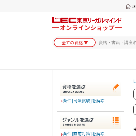
L
L
条件[司法試験]を解除
条件[直前対策]を解除