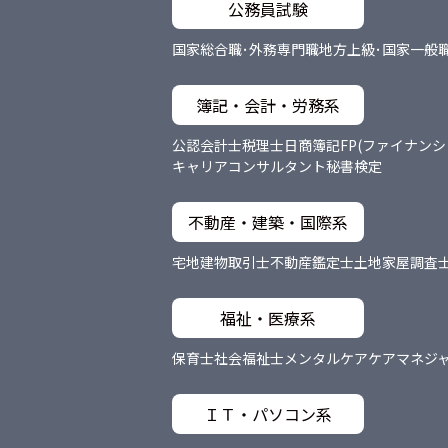
公務員試験
国家総合職･外務専門職
地方上級･国家一般
簿記・会計・労務系
公認会計士
税理士
日商簿記
FP(ファイナン
キャリアコンサルタント
秘書検定
不動産・建築・国際系
宅地建物取引士
不動産鑑定士
土地家屋調査
福祉・医療系
保育士
社会福祉士
メンタルケア
ケアマネジ
ＩＴ・パソコン系