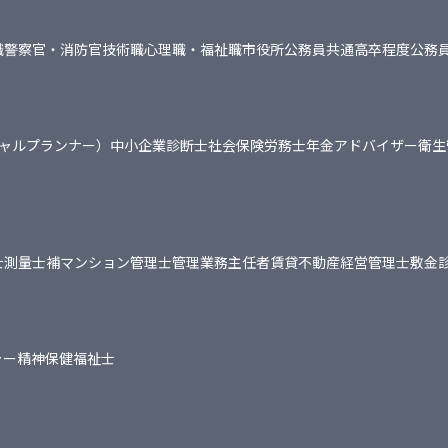
職
警察官・消防官
技術職
心理職・福祉職
市役所
公務員共通
高卒程度公務
シャルプランナー）
中小企業診断士
社会保険労務士
年金アドバイザー
衛生
士
測量士補
マンション管理士
管理業務主任者
賃貸不動産経営管理士
敷金
ャー
精神保健福祉士