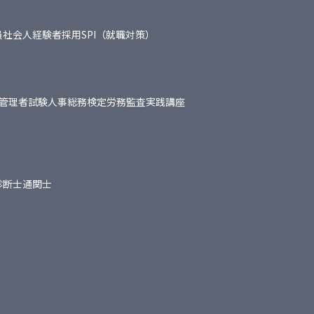
員
社会人経験者採用
SPI（就職対策）
管理者試験
人事総務検定
労務監査実践講座
診断士
通関士