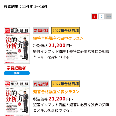
検索結果：11件中 1～10件
2
>>
1
2027年合格目標
司法試験
短答合格講座＜田中クラス＞
21,200
税込価格
円～
短答インプット講座！短答に必要な独自の知識
とスキルを身につける！
学習経験者
2027年合格目標
司法試験
短答合格講座＜森クラス＞
21,200
税込価格
円～
短答インプット講座！短答に必要な独自の知識
とスキルを身につける！