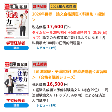
2026年合格目標
司法試験
2026年目標 論文合格講座＜科目別・編別
＞
17,600
税込価格
円～
タイムセール20%割引＋5倍即時付与【8/16(日)
まで】
論文の合格答案が書けるようになる！各
学習経験者
科目最大100問の圧倒的問題量！
レビュー (1件)
司法試験
【司法試験・予備試験】経済法講義＜演習編
＞ （合格者講義シリーズ）
16,500
税込価格
円
＜経済法成績＞予備試験論文A（総合29位）・司
法試験論文A（トップ3.5％以内）による経済法
学習経験者
入門講座！
レビュー (1件)