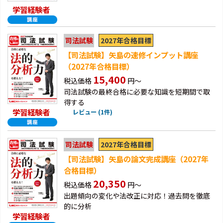
学習経験者
2027年合格目標
司法試験
【司法試験】矢島の速修インプット講座
（2027年合格目標）
15,400
税込価格
円～
司法試験の最終合格に必要な知識を短期間で取
得する
学習経験者
レビュー (1件)
2027年合格目標
司法試験
【司法試験】矢島の論文完成講座（2027年
合格目標）
20,350
税込価格
円～
出題傾向の変化や法改正に対応！過去問を徹底
的に分析
学習経験者