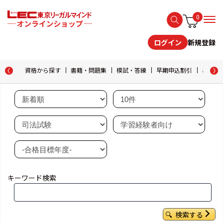
0
新規登録
ログイン
資格から探す
書籍・問題集
模試・答練
早期申込割引
おためし
キーワード検索
検索する