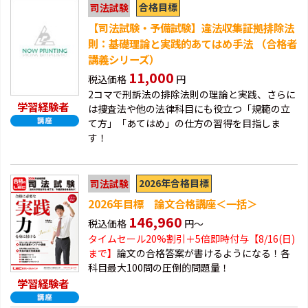
合格目標
司法試験
【司法試験・予備試験】違法収集証拠排除法
則：基礎理論と実践的あてはめ手法 （合格者
講義シリーズ）
11,000
税込価格
円
2コマで刑訴法の排除法則の理論と実践、さらに
学習経験者
は捜査法や他の法律科目にも役立つ「規範の立
て方」「あてはめ」の仕方の習得を目指しま
す！
2026年合格目標
司法試験
2026年目標 論文合格講座＜一括＞
146,960
税込価格
円～
タイムセール20%割引＋5倍即時付与【8/16(日)
まで】
論文の合格答案が書けるようになる！各
科目最大100問の圧倒的問題量！
学習経験者