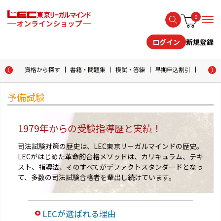
0
新規登録
ログイン
資格から探す
書籍・問題集
模試・答練
早期申込割引
おためし
予備試験
1979年からの受験指導歴と実績！
司法試験対策の歴史は、LEC東京リーガルマインドの歴史。
LECがはじめた革命的合格メソッドは、カリキュラム、テキ
スト、指導法、そのすべてがデファクトスタンダードとなっ
て、多数の司法試験合格者を輩出し続けています。
LECが選ばれる理由