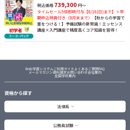
739,300
税込価格
円～
タイムセール5倍即時付与【8/16(日)まで】＋
早
期申込特典付き（8月末まで）
【秋からの学習で
差をつける！】予備試験の新常識！エッセンス
初学者
講座×入門講座で精度高くコア知識を習得！
Web学習システム
ご利用ガイド
よくあるご質問FAQ
メールマガジン
資料請求
お問い合わせ
会社案内
全国学校案内
資格から探す
法律系
公務員試験