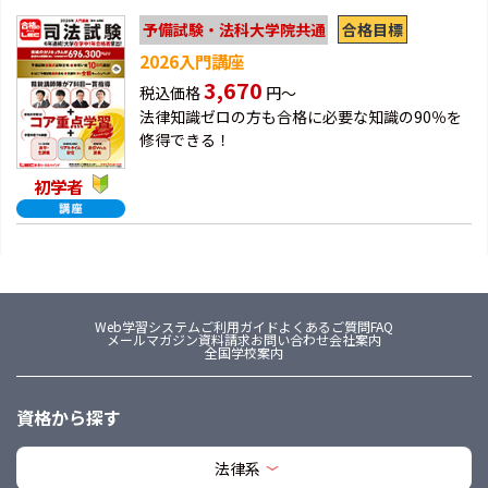
合格目標
予備試験・法科大学院共通
2026入門講座
3,670
税込価格
円～
法律知識ゼロの方も合格に必要な知識の90％を
修得できる！
初学者
Web学習システム
ご利用ガイド
よくあるご質問FAQ
メールマガジン
資料請求
お問い合わせ
会社案内
全国学校案内
資格から探す
法律系