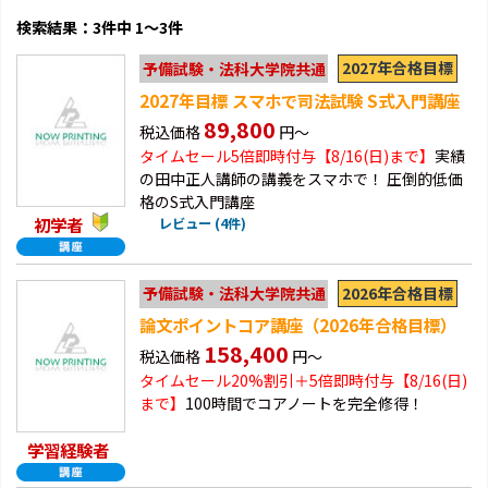
検索結果：3件中 1～3件
2027年合格目標
予備試験・法科大学院共通
2027年目標 スマホで司法試験 S式入門講座
89,800
税込価格
円～
タイムセール5倍即時付与【8/16(日)まで】
実績
の田中正人講師の講義をスマホで！ 圧倒的低価
格のS式入門講座
初学者
レビュー (4件)
2026年合格目標
予備試験・法科大学院共通
論文ポイントコア講座（2026年合格目標）
158,400
税込価格
円～
タイムセール20%割引＋5倍即時付与【8/16(日)
まで】
100時間でコアノートを完全修得！
学習経験者