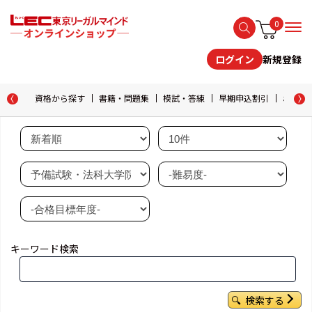
0
新規登録
ログイン
資格から探す
書籍・問題集
模試・答練
早期申込割引
おためし
キーワード検索
検索する