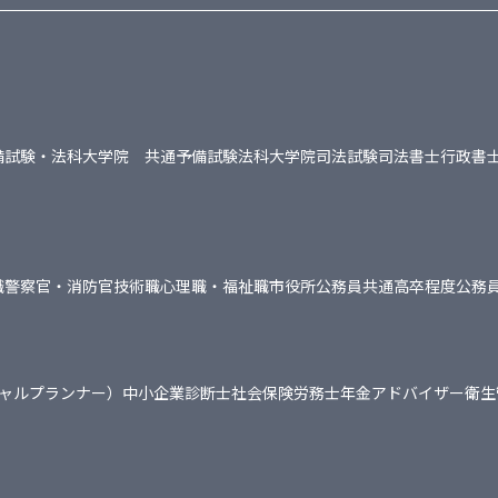
備試験・法科大学院 共通
予備試験
法科大学院
司法試験
司法書士
行政書
職
警察官・消防官
技術職
心理職・福祉職
市役所
公務員共通
高卒程度公務
シャルプランナー）
中小企業診断士
社会保険労務士
年金アドバイザー
衛生