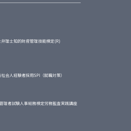
士
弁理士
知的財産管理技能検定(R)
員
社会人経験者採用
SPI（就職対策）
管理者試験
人事総務検定
労務監査実践講座