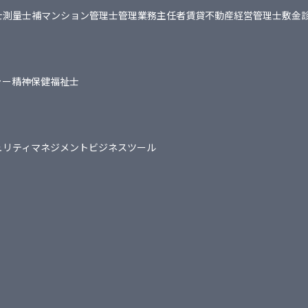
士
測量士補
マンション管理士
管理業務主任者
賃貸不動産経営管理士
敷金
ャー
精神保健福祉士
ュリティマネジメント
ビジネスツール