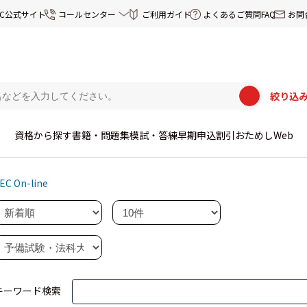
EC公式サイト
コールセンター
ご利用ガイド
よくあるご質問FAQ
お問
絞り込
資格から探す
書籍・問題集
模試・答練
早期申込割引
おためしWeb
EC On-line
キーワード検索