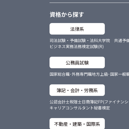
資格から探す
法律系
司法試験・予備試験・法科大学院 共通
予
ビジネス実務法務検定試験(R)
公務員試験
国家総合職･外務専門職
地方上級･国家一般
簿記・会計・労務系
公認会計士
税理士
日商簿記
FP(ファイナン
キャリアコンサルタント
秘書検定
不動産・建築・国際系