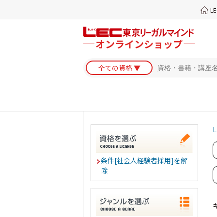
L
L
条件[社会人経験者採用]を解
除