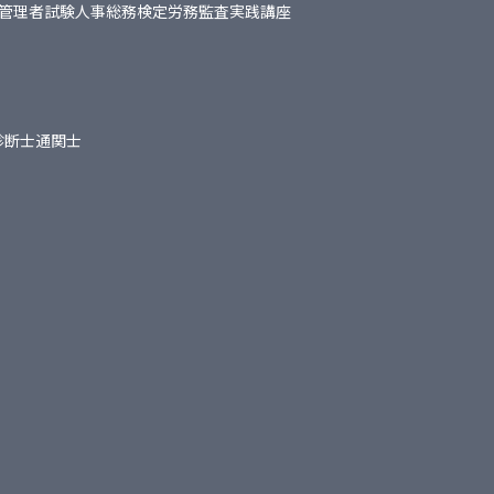
管理者試験
人事総務検定
労務監査実践講座
診断士
通関士