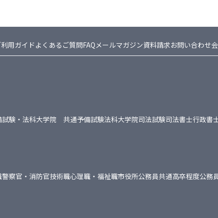
ご利用ガイド
よくあるご質問FAQ
メールマガジン
資料請求
お問い合わせ
会
備試験・法科大学院 共通
予備試験
法科大学院
司法試験
司法書士
行政書
職
警察官・消防官
技術職
心理職・福祉職
市役所
公務員共通
高卒程度公務