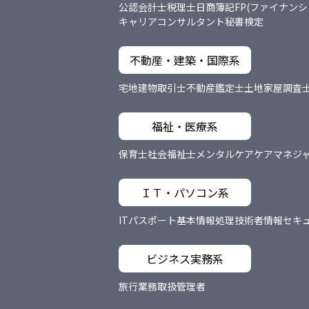
公認会計士
税理士
日商簿記
FP(ファイナン
キャリアコンサルタント
秘書検定
不動産・建築・国際系
宅地建物取引士
不動産鑑定士
土地家屋調査
福祉・医療系
保育士
社会福祉士
メンタルケア
ケアマネジ
ＩＴ・パソコン系
ITパスポート
基本情報処理技術者
情報セキ
ビジネス実務系
旅行業務取扱管理者