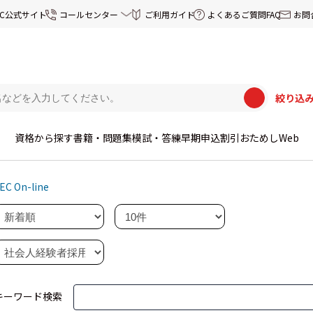
EC公式サイト
コールセンター
ご利用ガイド
よくあるご質問FAQ
お問
絞り込
資格から探す
書籍・問題集
模試・答練
早期申込割引
おためしWeb
EC On-line
キーワード検索