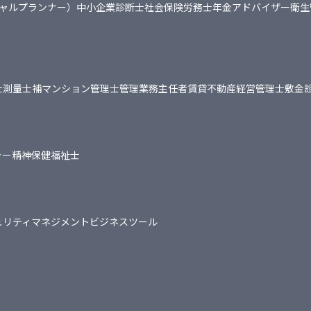
シャルプランナー）
中小企業診断士
社会保険労務士
年金アドバイザー
衛生
士
測量士補
マンション管理士
管理業務主任者
賃貸不動産経営管理士
敷金
ャー
精神保健福祉士
ュリティマネジメント
ビジネスツール