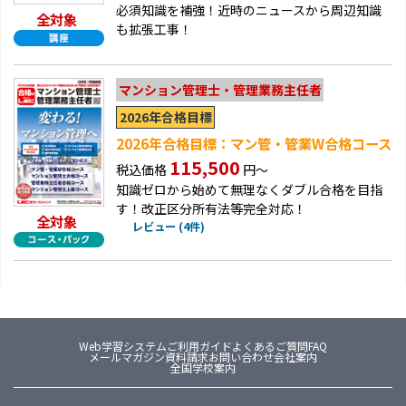
必須知識を補強！近時のニュースから周辺知識
全対象
も拡張工事！
マンション管理士・管理業務主任者
2026年合格目標
2026年合格目標：マン管・管業W合格コース
115,500
税込価格
円～
知識ゼロから始めて無理なくダブル合格を目指
す！改正区分所有法等完全対応！
全対象
レビュー (4件)
Web学習システム
ご利用ガイド
よくあるご質問FAQ
メールマガジン
資料請求
お問い合わせ
会社案内
全国学校案内