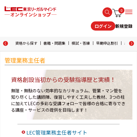
0
新規登録
ログイン
資格から探す
書籍・問題集
模試・答練
早期申込割引
おためし
管理業務主任者
資格創設当初からの受験指導歴と実績！
無理・無駄のない効率的なカリキュラム、管業・マン管を
知り尽くした講師陣、復習しやすく工夫した教材、3つの柱
に加えてLECの多彩な受講フォローで皆様の合格に寄与でき
る講座・サービスの提供を目指します！
LEC管理業務主任者サイト