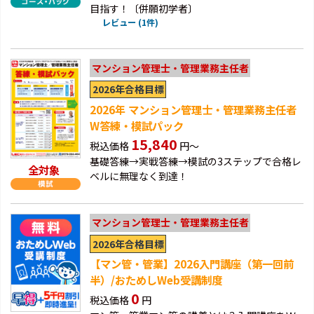
目指す！〔併願初学者〕
レビュー (1件)
マンション管理士・管理業務主任者
2026年合格目標
2026年 マンション管理士・管理業務主任者
W答練・模試パック
15,840
税込価格
円～
基礎答練→実戦答練→模試の3ステップで合格レ
全対象
ベルに無理なく到達！
マンション管理士・管理業務主任者
2026年合格目標
【マン管・管業】2026入門講座（第一回前
半）/おためしWeb受講制度
0
税込価格
円