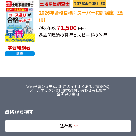
2026年合格目標
土地家屋調査士
2026年合格目標：スーパー特訓講座【通
信】
71,500
税込価格
円～
過去問理論の習得とスピードの体得
学習経験者
Web学習システム
ご利用ガイド
よくあるご質問FAQ
メールマガジン
資料請求
お問い合わせ
会社案内
全国学校案内
資格から探す
法律系