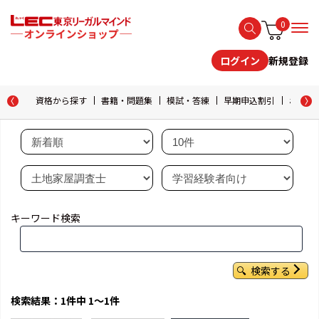
0
新規登録
ログイン
資格から探す
書籍・問題集
模試・答練
早期申込割引
おためし
キーワード検索
検索する
検索結果：1件中 1～1件