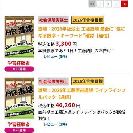
<<
1
2
3
4
2026年合格目標
社会保険労務士
道場：2026年社労士 工藤道場 最後に“気に
なる数字・キーワード”確認【通信】
3,300
税込価格
円
本試験まであと1日！工藤講師のお告げ！
レビュー (5件)
学習経験者
2026年合格目標
社会保険労務士
道場：2026年工藤直前道場 ライフラインフ
ルパック【通信】
46,260
税込価格
円
直前期の工藤道場ライフラインはパックが断然
お得！
学習経験者
レビュー (2件)