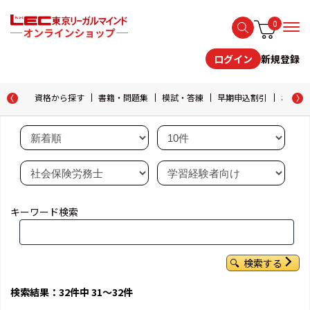
0
新規登録
ログイン
資格から探す
書籍・問題集
模試・答練
早期申込割引
おためし
キーワード検索
検索する
検索結果：32件中 31～32件