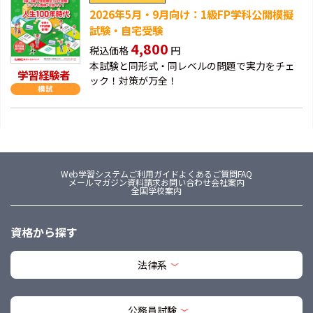
2026年5月・9月向け：1級FP学科公開模擬
試験・自宅受験
4,800
税込価格
円
本試験と同形式・同レベルの問題で実力をチェ
学習経験者
ック！対策が万全！
Web学習システム
ご利用ガイド
よくあるご質問FAQ
メールマガジン
資料請求
お問い合わせ
会社案内
全国学校案内
資格から探す
法律系
公務員試験