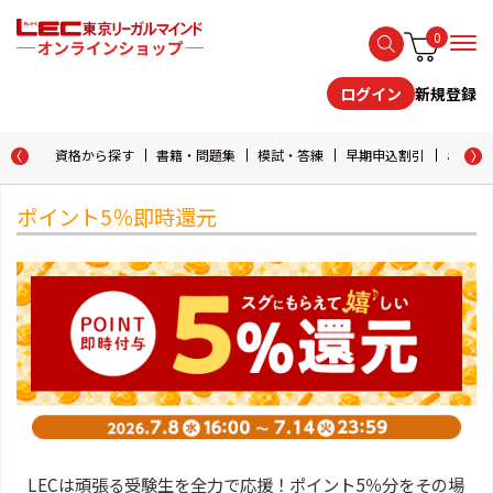
0
新規登録
ログイン
資格から探す
書籍・問題集
模試・答練
早期申込割引
おためし
ポイント5％即時還元
LECは頑張る受験生を全力で応援！ポイント5％分をその場