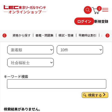
0
新規登録
ログイン
資格から探す
書籍・問題集
模試・答練
早期申込割引
おためし
キーワード検索
検索する
検索結果がありません。