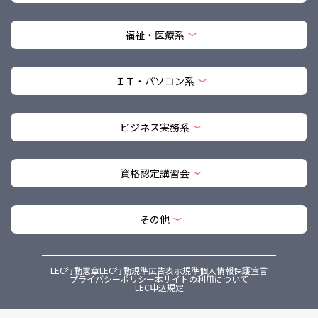
福祉・医療系
ＩＴ・パソコン系
ビジネス実務系
資格認定講習会
その他
LEC行動憲章
LEC行動規準
広告表示規準
個人情報保護宣言
プライバシーポリシー
本サイトの利用について
LEC申込規定