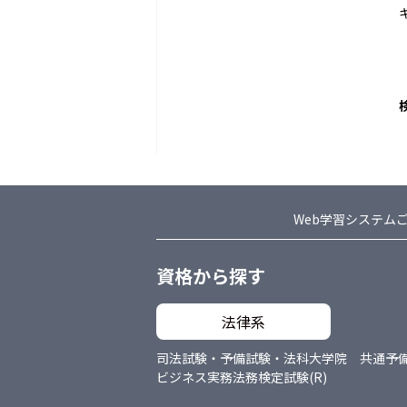
Web学習システム
資格から探す
法律系
司法試験・予備試験・法科大学院 共通
予
ビジネス実務法務検定試験(R)