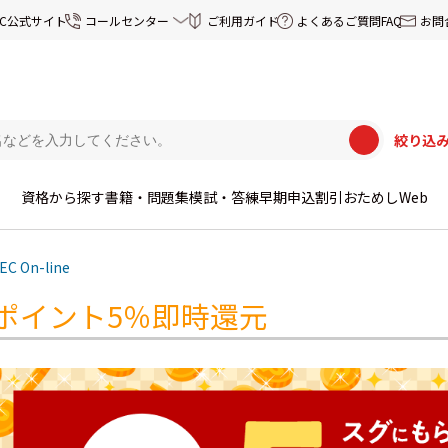
EC公式サイト
コールセンター
ご利用ガイド
よくあるご質問FAQ
お問
絞り込
資格から探す
書籍・問題集
模試・答練
早期申込割引
おためしWeb
EC On-line
ポイント5％即時還元