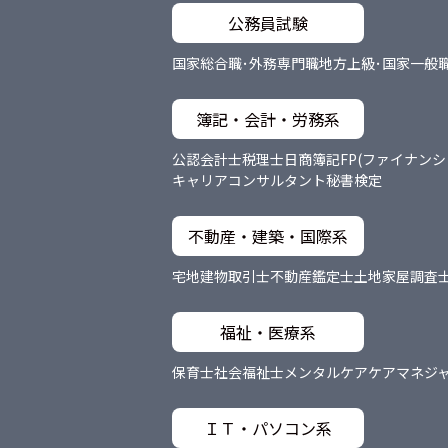
公務員試験
国家総合職･外務専門職
地方上級･国家一般
簿記・会計・労務系
公認会計士
税理士
日商簿記
FP(ファイナン
キャリアコンサルタント
秘書検定
不動産・建築・国際系
宅地建物取引士
不動産鑑定士
土地家屋調査
福祉・医療系
保育士
社会福祉士
メンタルケア
ケアマネジ
ＩＴ・パソコン系