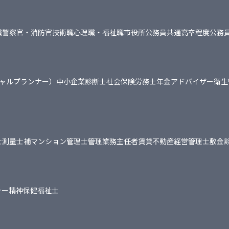
職
警察官・消防官
技術職
心理職・福祉職
市役所
公務員共通
高卒程度公務
シャルプランナー）
中小企業診断士
社会保険労務士
年金アドバイザー
衛生
士
測量士補
マンション管理士
管理業務主任者
賃貸不動産経営管理士
敷金
ャー
精神保健福祉士