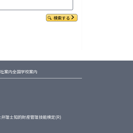
検索する
社案内
全国学校案内
士
弁理士
知的財産管理技能検定(R)