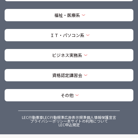
福祉・医療系
ＩＴ・パソコン系
ビジネス実務系
資格認定講習会
その他
LEC行動憲章
LEC行動規準
広告表示規準
個人情報保護宣言
プライバシーポリシー
本サイトの利用について
LEC申込規定