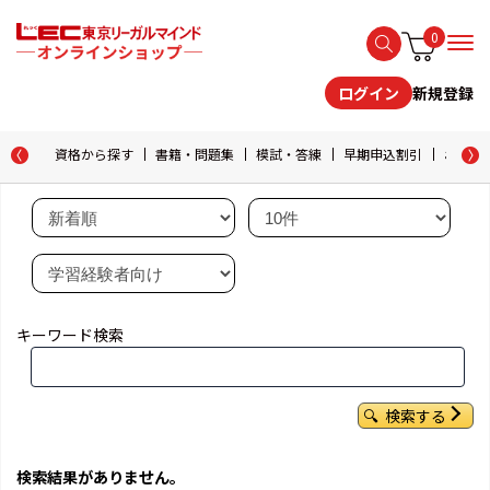
0
新規登録
ログイン
資格から探す
書籍・問題集
模試・答練
早期申込割引
おためし
キーワード検索
検索する
検索結果がありません。