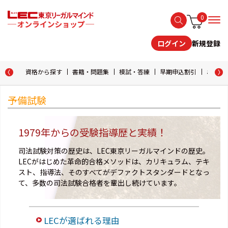
0
新規登録
ログイン
資格から探す
書籍・問題集
模試・答練
早期申込割引
おためし
予備試験
1979年からの受験指導歴と実績！
司法試験対策の歴史は、LEC東京リーガルマインドの歴史。
LECがはじめた革命的合格メソッドは、カリキュラム、テキ
スト、指導法、そのすべてがデファクトスタンダードとなっ
て、多数の司法試験合格者を輩出し続けています。
LECが選ばれる理由