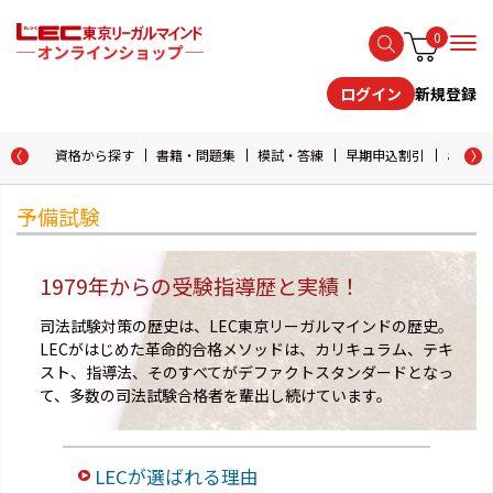
0
新規登録
ログイン
資格から探す
書籍・問題集
模試・答練
早期申込割引
おためし
予備試験
1979年からの受験指導歴と実績！
司法試験対策の歴史は、LEC東京リーガルマインドの歴史。
LECがはじめた革命的合格メソッドは、カリキュラム、テキ
スト、指導法、そのすべてがデファクトスタンダードとなっ
て、多数の司法試験合格者を輩出し続けています。
LECが選ばれる理由