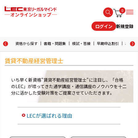
0
新規登録
ログイン
資格から探す
書籍・問題集
模試・答練
早期申込割引
おためし
賃貸不動産経営管理士
いち早く新資格"賃貸不動産経営管理士"に注目し、「合格
のLEC」が培ってきた通学講座・通信講座のノウハウを十二
分に活かした受験対策をご提案させていただきます。
LECが選ばれる理由