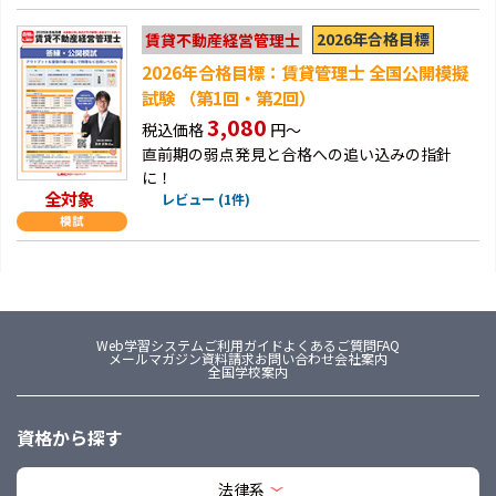
2026年合格目標
賃貸不動産経営管理士
2026年合格目標：賃貸管理士 全国公開模擬
試験 （第1回・第2回）
3,080
税込価格
円～
直前期の弱点発見と合格への追い込みの指針
に！
全対象
レビュー (1件)
Web学習システム
ご利用ガイド
よくあるご質問FAQ
メールマガジン
資料請求
お問い合わせ
会社案内
全国学校案内
資格から探す
法律系