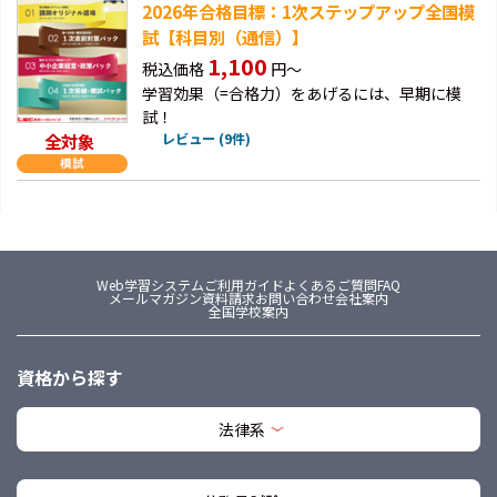
2026年合格目標：1次ステップアップ全国模
試【科目別（通信）】
1,100
税込価格
円～
学習効果（=合格力）をあげるには、早期に模
試！
全対象
レビュー (9件)
Web学習システム
ご利用ガイド
よくあるご質問FAQ
メールマガジン
資料請求
お問い合わせ
会社案内
全国学校案内
資格から探す
法律系