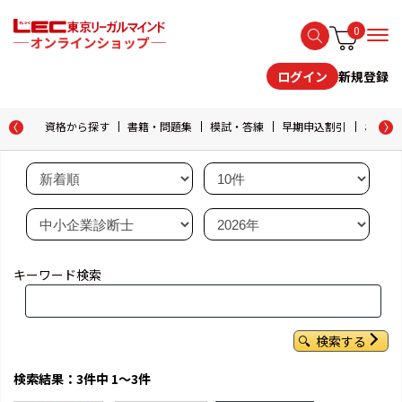
0
新規登録
ログイン
資格から探す
書籍・問題集
模試・答練
早期申込割引
おためし
キーワード検索
検索する
検索結果：3件中 1～3件