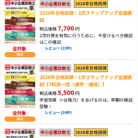
2026年合格目標
中小企業診断士
2026年合格目標：2次ステップアップ全国模
試
7,700
税込価格
円
2次対策を有効に行うために、今受けるべき模試
はこの模試
全対象
レビュー (15件)
2026年合格目標
中小企業診断士
2026年合格目標：1次ステップアップ全国模
試【7科目一括（通学／通信）】
5,500
税込価格
円
学習効果（=合格力）をあげるのは、早期の模試
受験！
全対象
レビュー (36件)
2026年合格目標
中小企業診断士