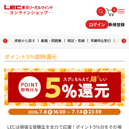
0
新規登録
ログイン
資格から探す
書籍・問題集
模試・答練
早期申込割引
おためし
ポイント5％即時還元
LECは頑張る受験生を全力で応援！ポイント5％分をその場