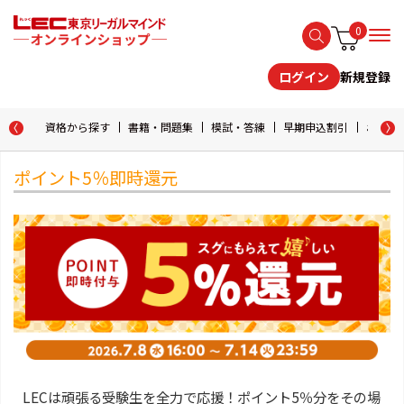
0
新規登録
ログイン
資格から探す
書籍・問題集
模試・答練
早期申込割引
おためし
ポイント5％即時還元
LECは頑張る受験生を全力で応援！ポイント5％分をその場