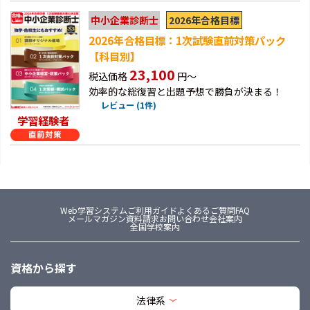
2026年合格目標
中小企業診断士
2026年合格目標：1次試験直前対策パック
【科目別】
23,100
税込価格
円～
効率的な総復習と出題予想で勝負が決まる！
レビュー (1件)
学習経験者
Web学習システム
ご利用ガイド
よくあるご質問FAQ
メールマガジン
資料請求
お問い合わせ
会社案内
全国学校案内
資格から探す
法律系