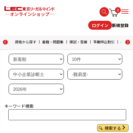
0
新規登録
ログイン
資格から探す
書籍・問題集
模試・答練
早期申込割引
おためし
キーワード検索
検索する