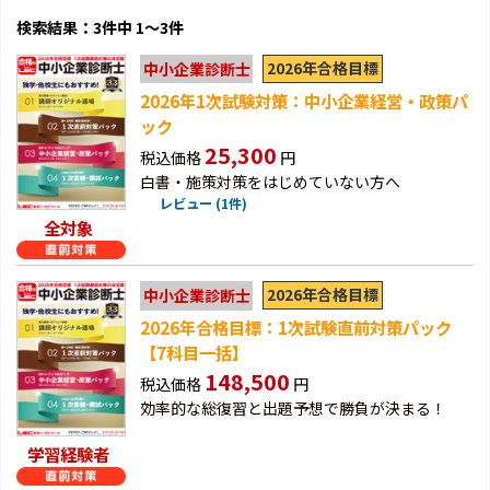
検索結果：3件中 1～3件
2026年合格目標
中小企業診断士
2026年1次試験対策：中小企業経営・政策パ
ック
25,300
税込価格
円
白書・施策対策をはじめていない方へ
レビュー (1件)
全対象
2026年合格目標
中小企業診断士
2026年合格目標：1次試験直前対策パック
【7科目一括】
148,500
税込価格
円
効率的な総復習と出題予想で勝負が決まる！
学習経験者