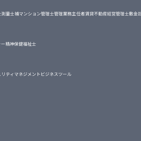
士
測量士補
マンション管理士
管理業務主任者
賃貸不動産経営管理士
敷金
ャー
精神保健福祉士
ュリティマネジメント
ビジネスツール