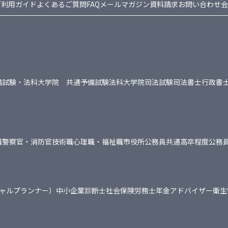
ご利用ガイド
よくあるご質問FAQ
メールマガジン
資料請求
お問い合わせ
会
備試験・法科大学院 共通
予備試験
法科大学院
司法試験
司法書士
行政書
職
警察官・消防官
技術職
心理職・福祉職
市役所
公務員共通
高卒程度公務
シャルプランナー）
中小企業診断士
社会保険労務士
年金アドバイザー
衛生