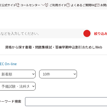
EC公式サイト
コールセンター
ご利用ガイド
よくあるご質問FAQ
お問
絞り込
資格から探す
書籍・問題集
模試・答練
早期申込割引
おためしWeb
EC On-line
キーワード検索