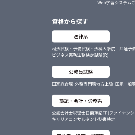
Web学習システム
資格から探す
法律系
司法試験・予備試験・法科大学院 共通
予
ビジネス実務法務検定試験(R)
公務員試験
国家総合職･外務専門職
地方上級･国家一般
簿記・会計・労務系
公認会計士
税理士
日商簿記
FP(ファイナン
キャリアコンサルタント
秘書検定