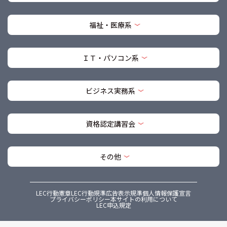
福祉・医療系
ＩＴ・パソコン系
ビジネス実務系
資格認定講習会
その他
LEC行動憲章
LEC行動規準
広告表示規準
個人情報保護宣言
プライバシーポリシー
本サイトの利用について
LEC申込規定