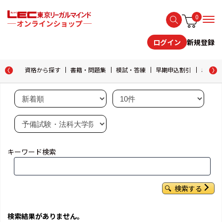
0
新規登録
ログイン
資格から探す
書籍・問題集
模試・答練
早期申込割引
おためし
キーワード検索
検索する
検索結果がありません。