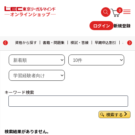
0
新規登録
ログイン
資格から探す
書籍・問題集
模試・答練
早期申込割引
おためし
キーワード検索
検索する
検索結果がありません。