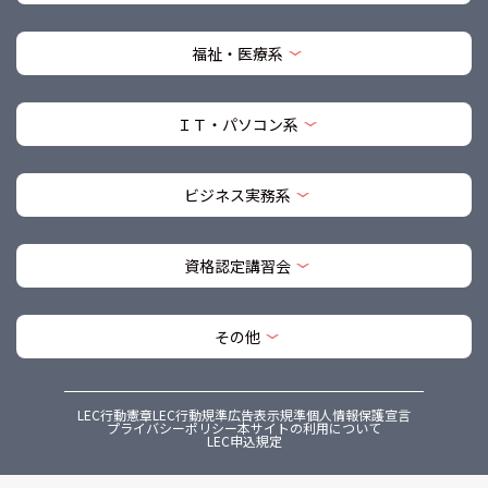
福祉・医療系
ＩＴ・パソコン系
ビジネス実務系
資格認定講習会
その他
LEC行動憲章
LEC行動規準
広告表示規準
個人情報保護宣言
プライバシーポリシー
本サイトの利用について
LEC申込規定