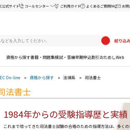
EC公式サイト
コールセンター
ご利用ガイド
よくあるご質問FAQ
お問
絞り込
資格から探す
書籍・問題集
模試・答練
早期申込割引
おためしWeb
EC On-line
資格から探す
法律系
司法書士
司法書士
1984年からの受験指導歴と実績
これまで培ってきた司法書士試験の合格のための指導方法は、多くの