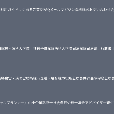
ご利用ガイド
よくあるご質問FAQ
メールマガジン
資料請求
お問い合わせ
会
備試験・法科大学院 共通
予備試験
法科大学院
司法試験
司法書士
行政書
職
警察官・消防官
技術職
心理職・福祉職
市役所
公務員共通
高卒程度公務
シャルプランナー）
中小企業診断士
社会保険労務士
年金アドバイザー
衛生