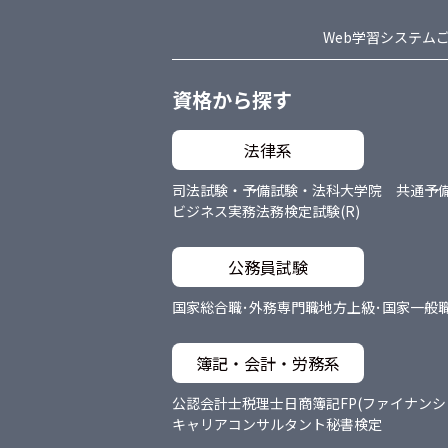
Web学習システム
資格から探す
法律系
司法試験・予備試験・法科大学院 共通
予
ビジネス実務法務検定試験(R)
公務員試験
国家総合職･外務専門職
地方上級･国家一般
簿記・会計・労務系
公認会計士
税理士
日商簿記
FP(ファイナン
キャリアコンサルタント
秘書検定