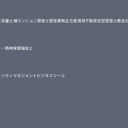
士
測量士補
マンション管理士
管理業務主任者
賃貸不動産経営管理士
敷金
ャー
精神保健福祉士
ュリティマネジメント
ビジネスツール