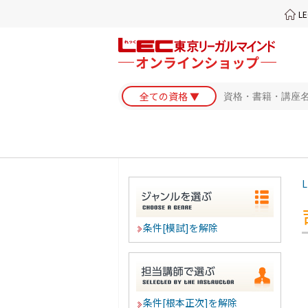
L
L
条件[模試]を解除
条件[根本正次]を解除