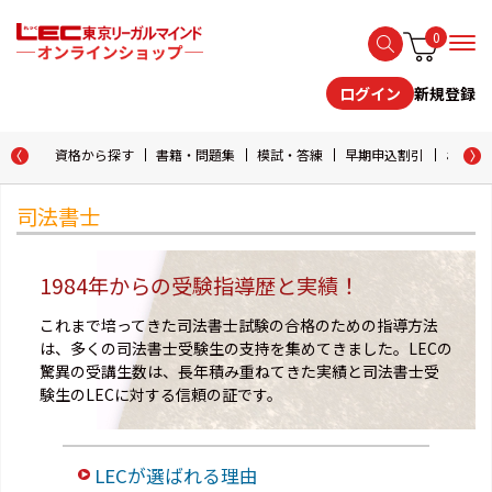
0
新規登録
ログイン
資格から探す
書籍・問題集
模試・答練
早期申込割引
おためし
司法書士
1984年からの受験指導歴と実績！
これまで培ってきた司法書士試験の合格のための指導方法
は、多くの司法書士受験生の支持を集めてきました。LECの
驚異の受講生数は、長年積み重ねてきた実績と司法書士受
験生のLECに対する信頼の証です。
LECが選ばれる理由