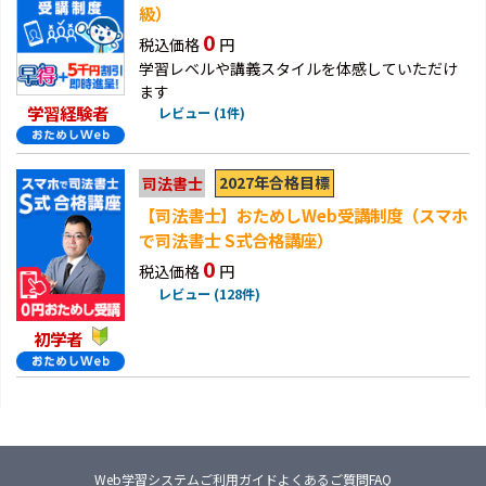
級）
0
税込価格
円
学習レベルや講義スタイルを体感していただけ
ます
学習経験者
レビュー (1件)
2027年合格目標
司法書士
【司法書士】おためしWeb受講制度（スマホ
で司法書士 S式合格講座）
0
税込価格
円
レビュー (128件)
初学者
Web学習システム
ご利用ガイド
よくあるご質問FAQ