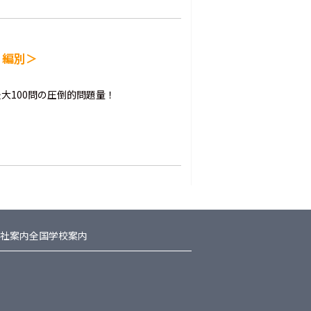
・編別＞
大100問の圧倒的問題量！
社案内
全国学校案内