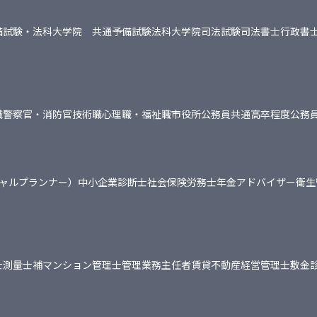
備試験・法科大学院 共通
予備試験
法科大学院
司法試験
司法書士
行政書
職
警察官・消防官
技術職
心理職・福祉職
市役所
公務員共通
高卒程度公務
シャルプランナー）
中小企業診断士
社会保険労務士
年金アドバイザー
衛生
士
測量士補
マンション管理士
管理業務主任者
賃貸不動産経営管理士
敷金