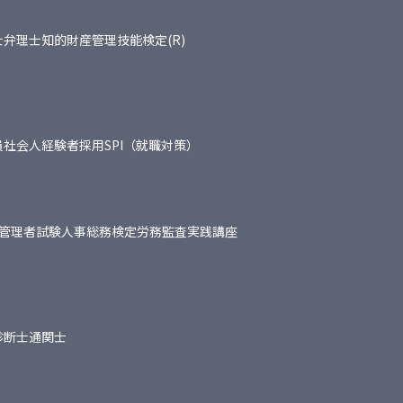
士
弁理士
知的財産管理技能検定(R)
員
社会人経験者採用
SPI（就職対策）
管理者試験
人事総務検定
労務監査実践講座
診断士
通関士