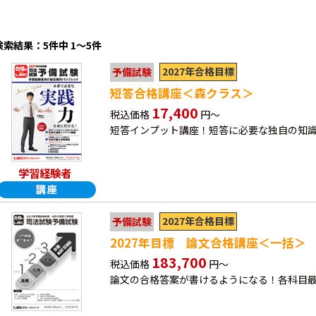
検索結果：5件中 1～5件
2027年合格目標
予備試験
短答合格講座＜森クラス＞
17,400
税込価格
円～
短答インプット講座！短答に必要な独自の知
学習経験者
2027年合格目標
予備試験
2027年目標 論文合格講座＜一括＞
183,700
税込価格
円～
論文の合格答案が書けるようになる！各科目最