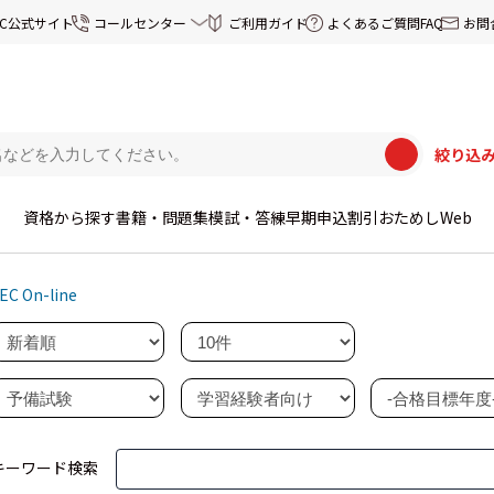
EC公式サイト
コールセンター
ご利用ガイド
よくあるご質問FAQ
お問
絞り込
資格から探す
書籍・問題集
模試・答練
早期申込割引
おためしWeb
EC On-line
キーワード検索