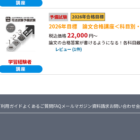
2026年合格目標
予備試験
2026年目標 論文合格講座＜科目別
22,000
税込価格
円～
論文の合格答案が書けるようになる！各科目最
レビュー (1件)
学習経験者
ご利用ガイド
よくあるご質問FAQ
メールマガジン
資料請求
お問い合わせ
会