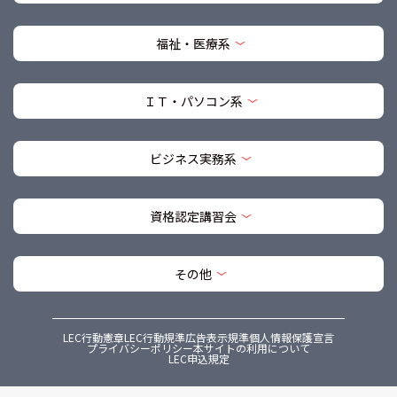
福祉・医療系
ＩＴ・パソコン系
ビジネス実務系
資格認定講習会
その他
LEC行動憲章
LEC行動規準
広告表示規準
個人情報保護宣言
プライバシーポリシー
本サイトの利用について
LEC申込規定