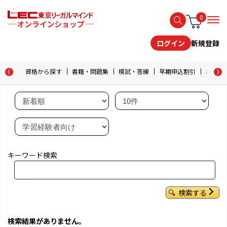
0
新規登録
ログイン
資格から探す
書籍・問題集
模試・答練
早期申込割引
おためし
キーワード検索
検索する
検索結果がありません。