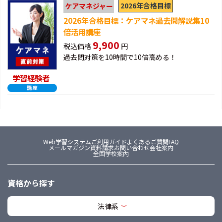
2026年合格目標
ケアマネジャー
2026年合格目標：ケアマネ過去問解説集10
倍活用講座
9,900
税込価格
円
過去問対策を10時間で10倍高める！
学習経験者
Web学習システム
ご利用ガイド
よくあるご質問FAQ
メールマガジン
資料請求
お問い合わせ
会社案内
全国学校案内
資格から探す
法律系