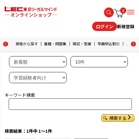
0
新規登録
ログイン
資格から探す
書籍・問題集
模試・答練
早期申込割引
おためし
キーワード検索
検索する
検索結果：1件中 1～1件