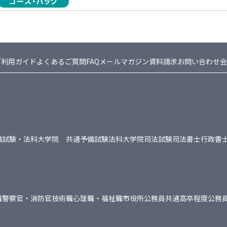
ご利用ガイド
よくあるご質問FAQ
メールマガジン
資料請求
お問い合わせ
会
備試験・法科大学院 共通
予備試験
法科大学院
司法試験
司法書士
行政書
職
警察官・消防官
技術職
心理職・福祉職
市役所
公務員共通
高卒程度公務