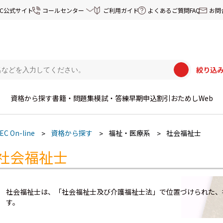
EC公式サイト
コールセンター
ご利用ガイド
よくあるご質問FAQ
お問
絞り込
資格から探す
書籍・問題集
模試・答練
早期申込割引
おためしWeb
EC On-line
資格から探す
福祉・医療系
社会福祉士
社会福祉士
社会福祉士は、「社会福祉士及び介護福祉士法」で位置づけられた、
す。