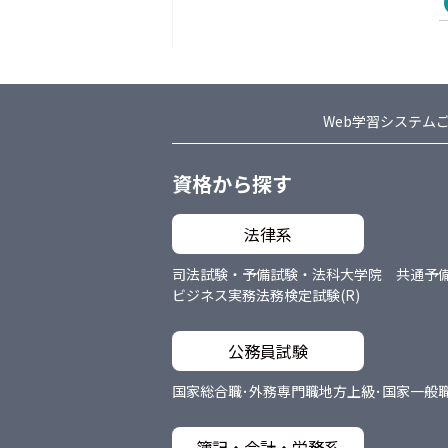
Web学習システム
資格から探す
法律系
司法試験・予備試験・法科大学院 共通
予
ビジネス実務法務検定試験(R)
公務員試験
国家総合職･外務専門職
地方上級･国家一般
簿記・会計・労務系