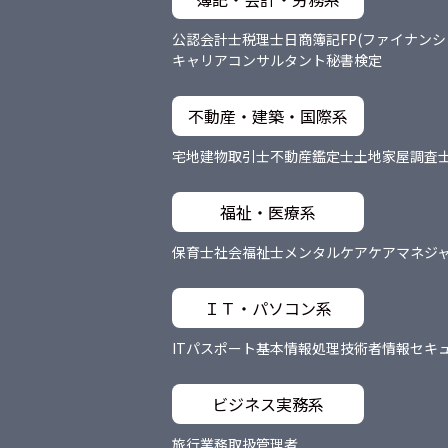
公認会計士
税理士
日商簿記
FP(ファイナン
キャリアコンサルタント
秘書検定
不動産・建築・国際系
宅地建物取引士
不動産鑑定士
土地家屋調査
福祉・医療系
保育士
社会福祉士
メンタルケア
ケアマネジ
ＩＴ・パソコン系
ITパスポート
基本情報処理技術者
情報セキ
ビジネス実務系
旅行業務取扱管理者