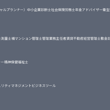
シャルプランナー）
中小企業診断士
社会保険労務士
年金アドバイザー
衛生
士
測量士補
マンション管理士
管理業務主任者
賃貸不動産経営管理士
敷金
ャー
精神保健福祉士
ュリティマネジメント
ビジネスツール