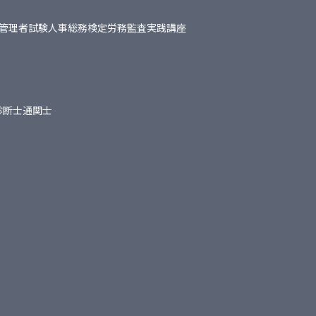
管理者試験
人事総務検定
労務監査実践講座
診断士
通関士