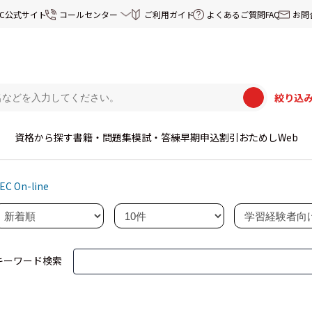
EC公式サイト
コールセンター
ご利用ガイド
よくあるご質問FAQ
お問
絞り込
資格から探す
書籍・問題集
模試・答練
早期申込割引
おためしWeb
EC On-line
キーワード検索