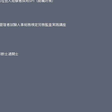
員
社会人経験者採用
SPI（就職対策）
管理者試験
人事総務検定
労務監査実践講座
診断士
通関士