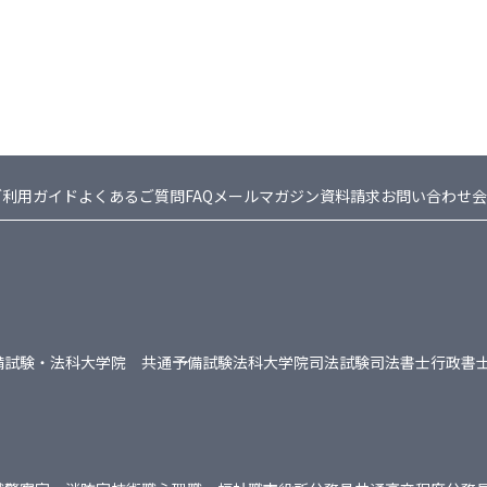
ご利用ガイド
よくあるご質問FAQ
メールマガジン
資料請求
お問い合わせ
会
備試験・法科大学院 共通
予備試験
法科大学院
司法試験
司法書士
行政書