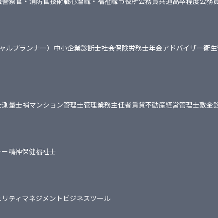
職
警察官・消防官
技術職
心理職・福祉職
市役所
公務員共通
高卒程度公務
シャルプランナー）
中小企業診断士
社会保険労務士
年金アドバイザー
衛生
士
測量士補
マンション管理士
管理業務主任者
賃貸不動産経営管理士
敷金
ャー
精神保健福祉士
ュリティマネジメント
ビジネスツール