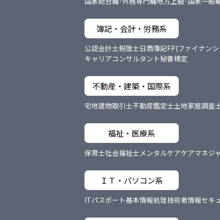
国家総合職･外務専門職
地方上級･国家一般
簿記・会計・労務系
公認会計士
税理士
日商簿記
FP(ファイナン
キャリアコンサルタント
秘書検定
不動産・建築・国際系
宅地建物取引士
不動産鑑定士
土地家屋調査
福祉・医療系
保育士
社会福祉士
メンタルケア
ケアマネジ
ＩＴ・パソコン系
ITパスポート
基本情報処理技術者
情報セキ